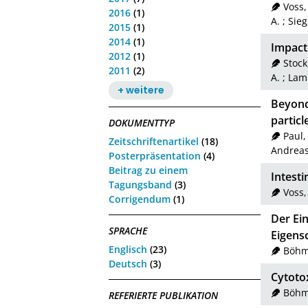
Voss,
2016
(1)
A.
;
Sieg
2015
(1)
2014
(1)
Impact 
2012
(1)
Stock
2011
(2)
A.
;
Lam
+ weitere
Beyond 
particl
DOKUMENTTYP
Paul,
Zeitschriftenartikel
(18)
Andrea
Posterpräsentation
(4)
Beitrag zu einem
Intesti
Tagungsband
(3)
Voss,
Corrigendum
(1)
Der Ei
SPRACHE
Eigens
Englisch
(23)
Böhme
Deutsch
(3)
Cytotox
Böhme
REFERIERTE PUBLIKATION