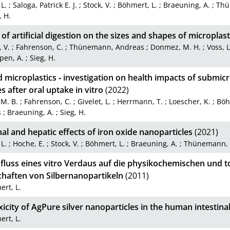
 L.
;
Saloga, Patrick E. J.
;
Stock, V.
;
Böhmert, L.
;
Braeuning, A.
;
Thü
, H.
of artificial digestion on the sizes and shapes of microplast
, V.
;
Fahrenson, C.
;
Thünemann, Andreas
;
Donmez, M. H.
;
Voss, L
pen, A.
;
Sieg, H.
microplastics ‑ investigation on health impacts of submic
es after oral uptake in vitro
(2022)
 M. B.
;
Fahrenson, C.
;
Givelet, L.
;
Herrmann, T.
;
Loescher, K.
;
Böh
s
;
Braeuning, A.
;
Sieg, H.
nal and hepatic effects of iron oxide nanoparticles
(2021)
 L.
;
Hoche, E.
;
Stock, V.
;
Böhmert, L.
;
Braeuning, A.
;
Thünemann, 
nfluss eines vitro Verdaus auf die physikochemischen und t
chaften von Silbernanopartikeln
(2011)
rt, L.
icity of AgPure silver nanoparticles in the human intestinal 
rt, L.