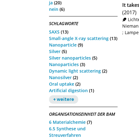
ja
(20)
It take
nein
(6)
(2017)
Licht
SCHLAGWORTE
Niemann
SAXS
(13)
;
Lampen
Small-angle X-ray scattering
(13)
Nanoparticle
(9)
Silver
(5)
Silver nanoparticles
(5)
Nanoparticles
(3)
Dynamic light scattering
(2)
Nanosilver
(2)
Oral uptake
(2)
Artificial digestion
(1)
+ weitere
ORGANISATIONSEINHEIT DER BAM
6 Materialchemie
(7)
6.5 Synthese und
Streuverfahren