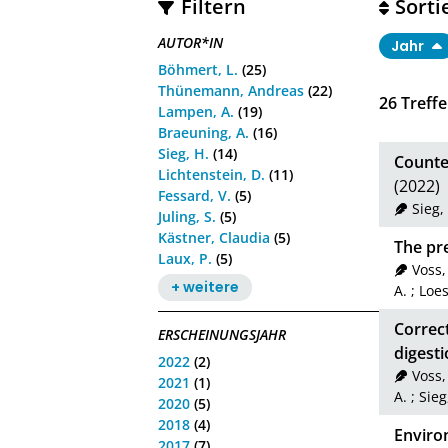
Filtern
Sorti
AUTOR*IN
Jahr
Böhmert, L.
(25)
Thünemann, Andreas
(22)
26
Treffe
Lampen, A.
(19)
Braeuning, A.
(16)
Sieg, H.
(14)
Counter
Lichtenstein, D.
(11)
(2022)
Fessard, V.
(5)
Sieg,
Juling, S.
(5)
Kästner, Claudia
(5)
The pre
Laux, P.
(5)
Voss,
+ weitere
A.
;
Loes
Correct
ERSCHEINUNGSJAHR
digesti
2022
(2)
Voss,
2021
(1)
A.
;
Sieg
2020
(5)
2018
(4)
Environ
2017
(7)