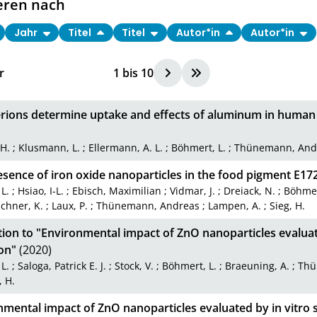
eren nach
Jahr
Titel
Titel
Autor*in
Autor*in
r
1
bis
10
ions determine uptake and effects of aluminum in human in
 H.
;
Klusmann, L.
;
Ellermann, A. L.
;
Böhmert, L.
;
Thünemann, And
sence of iron oxide nanoparticles in the food pigment E17
 L.
;
Hsiao, I-L.
;
Ebisch, Maximilian
;
Vidmar, J.
;
Dreiack, N.
;
Böhmer
chner, K.
;
Laux, P.
;
Thünemann, Andreas
;
Lampen, A.
;
Sieg, H.
ion to "Environmental impact of ZnO nanoparticles evaluat
on"
(2020)
 L.
;
Saloga, Patrick E. J.
;
Stock, V.
;
Böhmert, L.
;
Braeuning, A.
;
Thü
, H.
mental impact of ZnO nanoparticles evaluated by in vitro 