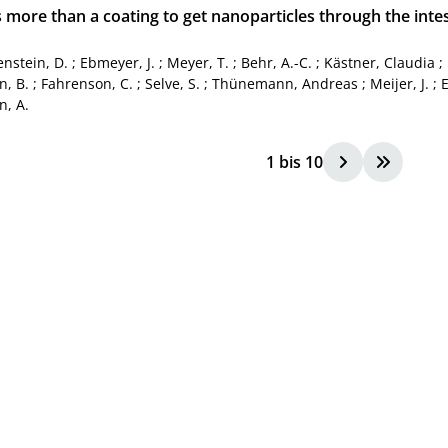
s more than a coating to get nanoparticles through the intest
enstein, D.
;
Ebmeyer, J.
;
Meyer, T.
;
Behr, A.-C.
;
Kästner, Claudia
;
, B.
;
Fahrenson, C.
;
Selve, S.
;
Thünemann, Andreas
;
Meijer, J.
;
E
, A.
1
bis
10