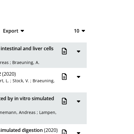
Export
10
CSV
10
testinal and liver cells
RIS
20
reas
;
Braeuning, A.
XML
50
2
(2020)
100
t, L.
;
Stock, V.
;
Braeuning,
ed by in vitro simulated
nemann, Andreas
;
Lampen,
simulated digestion
(2020)