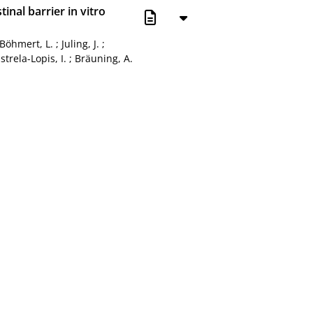
inal barrier in vitro
Böhmert, L.
;
Juling, J.
;
strela-Lopis, I.
;
Bräuning, A.