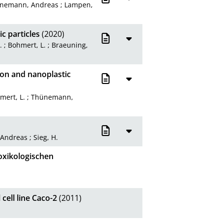
nemann, Andreas
;
Lampen,
ic particles
(2020)
.
;
Bohmert, L.
;
Braeuning,
ron and nanoplastic
mert, L.
;
Thünemann,
Andreas
;
Sieg, H.
oxikologischen
cell line Caco-2
(2011)