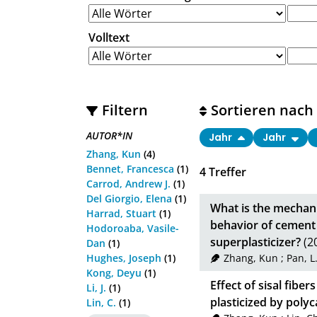
Volltext
Filtern
Sortieren nach
AUTOR*IN
Jahr
Jahr
Zhang, Kun
(4)
Bennet, Francesca
(1)
4
Treffer
Carrod, Andrew J.
(1)
Del Giorgio, Elena
(1)
What is the mechani
Harrad, Stuart
(1)
behavior of cement
Hodoroaba, Vasile-
superplasticizer?
(2
Dan
(1)
Hughes, Joseph
(1)
Zhang, Kun
;
Pan, L
Kong, Deyu
(1)
Effect of sisal fibe
Li, J.
(1)
plasticized by poly
Lin, C.
(1)