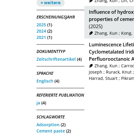
Zhang, Kun
;
Lin, C
+ weitere
Influence of hydrox
ERSCHEINUNGSJAHR
properties of cemen
2025
(1)
(2025)
2024
(2)
Zhang, Kun
;
Kong,
2021
(1)
Luminescence Lifet
DOKUMENTTYP
Cyclometalated Irid
Perfluorooctanoic 
Zeitschriftenartikel
(4)
Zhang, Kun
;
Carrod
Joseph
;
Rurack, Knut
SPRACHE
Harrad, Stuart
;
Pikra
Englisch
(4)
REFERIERTE PUBLIKATION
ja
(4)
SCHLAGWORTE
Adsorption
(2)
Cement paste
(2)