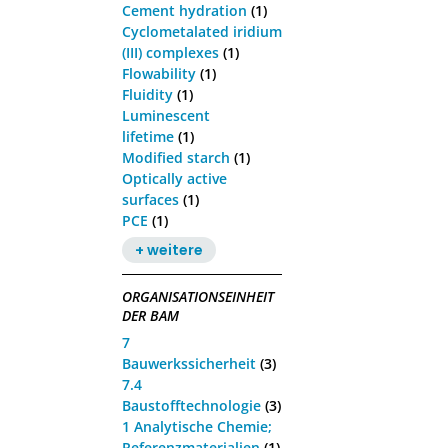
Cement hydration
(1)
Cyclometalated iridium
(III) complexes
(1)
Flowability
(1)
Fluidity
(1)
Luminescent
lifetime
(1)
Modified starch
(1)
Optically active
surfaces
(1)
PCE
(1)
+ weitere
ORGANISATIONSEINHEIT
DER BAM
7
Bauwerkssicherheit
(3)
7.4
Baustofftechnologie
(3)
1 Analytische Chemie;
Referenzmaterialien
(1)