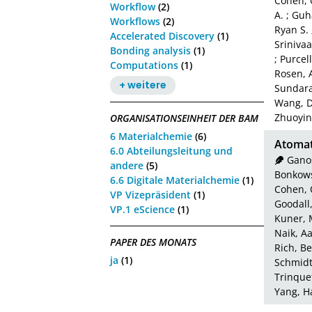
Cohen, 
Workflow
(2)
A.
;
Guha
Workflows
(2)
Ryan S.
Accelerated Discovery
(1)
Srinivaa
Bonding analysis
(1)
;
Purcel
Computations
(1)
Rosen, 
+ weitere
Sundara
Wang, 
Zhuoyin
ORGANISATIONSEINHEIT DER BAM
6 Materialchemie
(6)
Atomat
6.0 Abteilungsleitung und
Ganos
andere
(5)
Bonkows
6.6 Digitale Materialchemie
(1)
Cohen, 
VP Vizepräsident
(1)
Goodall
VP.1 eScience
(1)
Kuner, 
Naik, A
PAPER DES MONATS
Rich, B
ja
(1)
Schmidt
Trinquet
Yang, H