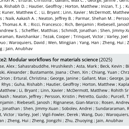
Orion A.
;
Ertural, Christina
;
Gallant, Max C.
;
George, Janine
;
Gerit
, Rishabh D.
;
Hautier, Geoffroy
;
Horton, Matthew
;
Inizan, T. J.
;
K
;
Kuner, Matthew C.
;
Li, Bryant
;
Linn, Xavier
;
McDermott, Matthew 
s
;
Naik, Aakash A.
;
Neaton, Jeffrey B.
;
Parmar, Shehan M.
;
Persson
l, Thomas A. R.
;
Ricci, Francesco
;
Rich, Benjamin
;
Riebesell, Janos
Andrew S.
;
Scheffler, Matthias
;
Schmidt, Jonathan
;
Shen, Jimmy-X
raman, Ravishankar
;
Tezak, Cooper
;
Trinquet, Victor
;
Varley, Joel
Duo
;
Waroquiers, David
;
Wen, Mingjian
;
Yang, Han
;
Zheng, Hui
;
Z
g
;
Jain, Anubhav
e2: Modular workflows for materials science
(2025)
e, Alex
;
Sahasrabuddhe, Hrushikesh
;
Asta, Mark
;
Beck, Kevin
;
B
ki, Alexander
;
Bustamante, Joana
;
Chen, Xin
;
Chiang, Yuan
;
Chrz
Orion
;
Ertural, Christina
;
George, Janine
;
Gallant, Max
;
George, J
, Rhys
;
Guha, Rishabh
;
Hautier, Geoffroy
;
Horton, Matthew
;
Kapla
Matthew
;
Li, Bryant
;
Linn, Xavier
;
McDermott, Matthew
;
Rohith S
akash
;
Neaton, Jeffrey
;
Persson, Kristin
;
Petretto, Guido
;
Purcell,
enjamin
;
Riebesell, Janosh
;
Rignanese, Gian-Marco
;
Rosen, Andre
, Jonathan
;
Shen, Jimmy-Xuan
;
Sobolev, Andrei
;
Sundararaman, R
, Victor
;
Varley, Joel
;
Vigil-Fowler, Derek
;
Wang, Duo
;
Waroquiers,
an
;
Zheng, Hui
;
Zheng, Jiongzhi
;
Zhu, Zhuoying
;
Jain, Anubhav