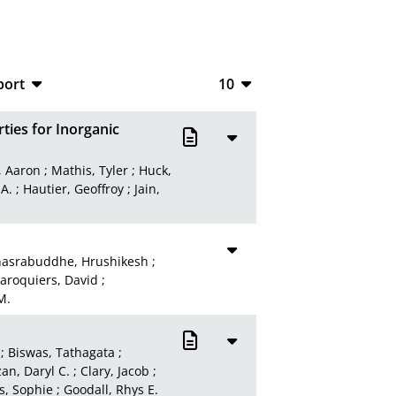
port
10
CSV
10
ies for Inorganic
RIS
20
, Aaron
;
Mathis, Tyler
;
Huck,
XML
50
 A.
;
Hautier, Geoffroy
;
Jain,
100
hasrabuddhe, Hrushikesh
;
aroquiers, David
;
M.
;
Biswas, Tathagata
;
an, Daryl C.
;
Clary, Jacob
;
s, Sophie
;
Goodall, Rhys E.