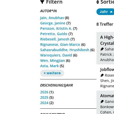
Filtern
Sorti
AUTOR*IN
Jahr
Jain, Anubhav
(8)
George, Janine
(7)
8
Treffer
Persson, Kristin A.
(7)
Petretto, Guido
(7)
A High
Riebesell, Janosh
(7)
Crystal
Rignanese, Gian-Marco
(6)
Saha
Sahasrabuddhe, Hrushikesh
(6)
Patrick
Waroquiers, David
(6)
Anubha
Wen, Mingjian
(6)
Asta, Mark
(5)
Jobflo
+ weitere
Rose
Shen, J
ERSCHEINUNGSJAHR
Rignane
2026
(1)
Atomat
2025
(5)
Ganos
2024
(2)
Bonkows
Cohen, 