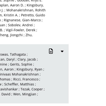
s, Sophie
;
Goodall, Rhys E.
aplan, Aaron D.
;
Kingsbury,
J.
;
Mohanakrishnan, Rohith
, Kristin A.
;
Petretto, Guido
h
;
Rignanese, Gian-Marco
;
uan
;
Sobolev, Andrei
;
 B.
;
Vigil-Fowler, Derek
;
heng, Jiongzhi
;
Zhu,
iswas, Tathagata
;
an, Daryl
;
Clary, Jacob
;
anine
;
Gerits, Sophie
;
n, Aaron
;
Kingsbury, Ryan
;
rinivaas Mohanakrishnan
;
 Thomas
;
Ricci, Francesco
;
w
;
Scheffler, Matthias
;
avishankar
;
Tezak, Cooper
;
 David
;
Wen, Mingjian
;