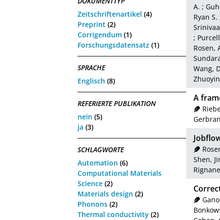
DOKUMENTTYP
A.
;
Guha
Zeitschriftenartikel
(4)
Ryan S.
Preprint
(2)
Srinivaa
Corrigendum
(1)
;
Purcel
Forschungsdatensatz
(1)
Rosen, 
Sundara
SPRACHE
Wang, 
Zhuoyin
Englisch
(8)
A frame
REFERIERTE PUBLIKATION
Riebe
nein
(5)
Gerbra
ja
(3)
Jobflo
Rose
SCHLAGWORTE
Shen, J
Automation
(6)
Rignane
Computational Materials
Science
(2)
Correc
Materials design
(2)
Ganos
Phonons
(2)
Bonkows
Thermal conductivity
(2)