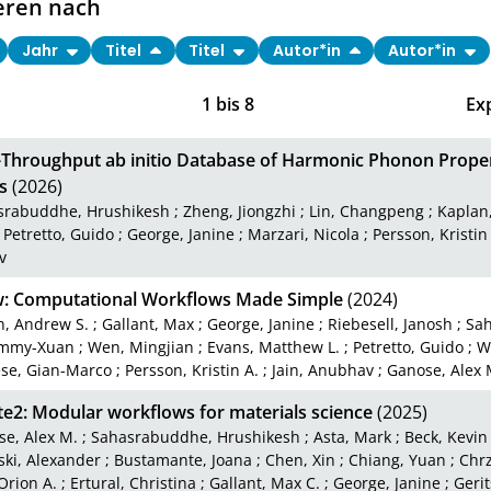
eren nach
Jahr
Titel
Titel
Autor*in
Autor*in
1
bis
8
Ex
-Throughput ab initio Database of Harmonic Phonon Propert
s
(2026)
srabuddhe, Hrushikesh
;
Zheng, Jiongzhi
;
Lin, Changpeng
;
Kaplan
;
Petretto, Guido
;
George, Janine
;
Marzari, Nicola
;
Persson, Kristin
v
w: Computational Workflows Made Simple
(2024)
n, Andrew S.
;
Gallant, Max
;
George, Janine
;
Riebesell, Janosh
;
Sa
immy-Xuan
;
Wen, Mingjian
;
Evans, Matthew L.
;
Petretto, Guido
;
W
se, Gian-Marco
;
Persson, Kristin A.
;
Jain, Anubhav
;
Ganose, Alex 
e2: Modular workflows for materials science
(2025)
e, Alex M.
;
Sahasrabuddhe, Hrushikesh
;
Asta, Mark
;
Beck, Kevin
ki, Alexander
;
Bustamante, Joana
;
Chen, Xin
;
Chiang, Yuan
;
Chrz
Orion A.
;
Ertural, Christina
;
Gallant, Max C.
;
George, Janine
;
Gerit