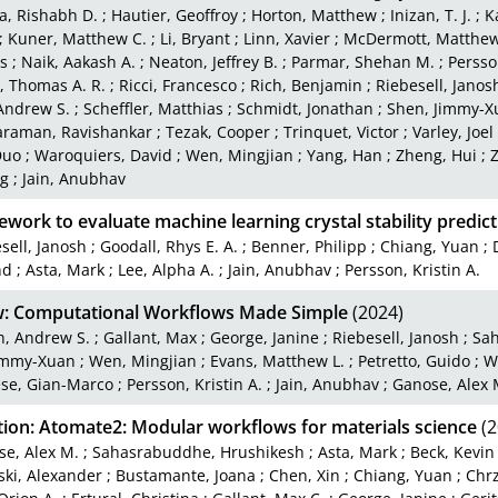
, Rishabh D.
;
Hautier, Geoffroy
;
Horton, Matthew
;
Inizan, T. J.
;
K
;
Kuner, Matthew C.
;
Li, Bryant
;
Linn, Xavier
;
McDermott, Matthew 
s
;
Naik, Aakash A.
;
Neaton, Jeffrey B.
;
Parmar, Shehan M.
;
Persson
l, Thomas A. R.
;
Ricci, Francesco
;
Rich, Benjamin
;
Riebesell, Janos
Andrew S.
;
Scheffler, Matthias
;
Schmidt, Jonathan
;
Shen, Jimmy-X
raman, Ravishankar
;
Tezak, Cooper
;
Trinquet, Victor
;
Varley, Joel
Duo
;
Waroquiers, David
;
Wen, Mingjian
;
Yang, Han
;
Zheng, Hui
;
Z
g
;
Jain, Anubhav
work to evaluate machine learning crystal stability predic
sell, Janosh
;
Goodall, Rhys E. A.
;
Benner, Philipp
;
Chiang, Yuan
;
nd
;
Asta, Mark
;
Lee, Alpha A.
;
Jain, Anubhav
;
Persson, Kristin A.
w: Computational Workflows Made Simple
(2024)
n, Andrew S.
;
Gallant, Max
;
George, Janine
;
Riebesell, Janosh
;
Sa
immy-Xuan
;
Wen, Mingjian
;
Evans, Matthew L.
;
Petretto, Guido
;
W
se, Gian-Marco
;
Persson, Kristin A.
;
Jain, Anubhav
;
Ganose, Alex 
tion: Atomate2: Modular workflows for materials science
(2
e, Alex M.
;
Sahasrabuddhe, Hrushikesh
;
Asta, Mark
;
Beck, Kevin
ki, Alexander
;
Bustamante, Joana
;
Chen, Xin
;
Chiang, Yuan
;
Chrz