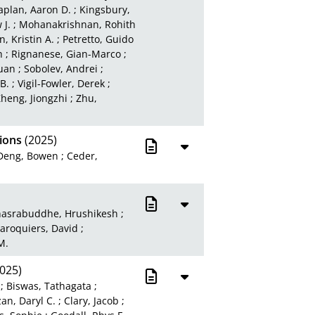
aplan, Aaron D.
;
Kingsbury,
J.
;
Mohanakrishnan, Rohith
, Kristin A.
;
Petretto, Guido
h
;
Rignanese, Gian-Marco
;
uan
;
Sobolev, Andrei
;
 B.
;
Vigil-Fowler, Derek
;
heng, Jiongzhi
;
Zhu,
tions
(2025)
Deng, Bowen
;
Ceder,
hasrabuddhe, Hrushikesh
;
aroquiers, David
;
M.
025)
;
Biswas, Tathagata
;
an, Daryl C.
;
Clary, Jacob
;