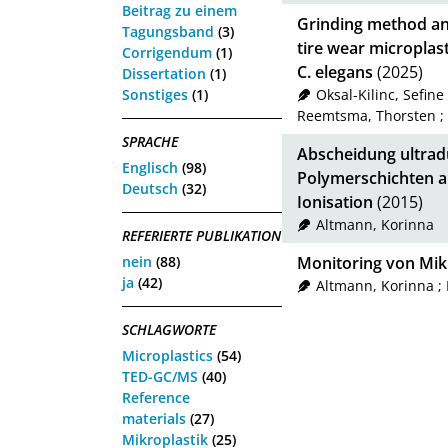
Beitrag zu einem
Grinding method an
Tagungsband
(3)
tire wear microplas
Corrigendum
(1)
C. elegans
(2025)
Dissertation
(1)
Sonstiges
(1)
Oksal-Kilinc, Sefine
Reemtsma, Thorsten
;
SPRACHE
Abscheidung ultrad
Englisch
(98)
Polymerschichten au
Deutsch
(32)
Ionisation
(2015)
Altmann, Korinna
REFERIERTE PUBLIKATION
nein
(88)
Monitoring von Mik
ja
(42)
Altmann, Korinna
;
SCHLAGWORTE
Microplastics
(54)
TED-GC/MS
(40)
Reference
materials
(27)
Mikroplastik
(25)