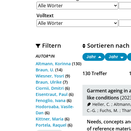
Volltext
Filtern
Sortieren nach
AUTOR*IN
Jahr
Jahr
Altmann, Korinna
(130)
Braun, U.
(14)
130
Treffer
Wiesner, Yosri
(9)
Braun, Ulrike
(7)
Ciornii, Dmitri
(6)
Garment ageing in 
Eisentraut, Paul
(6)
like conditions
(202
Fenoglio, Ivana
(6)
Heller, C.
;
Altmann,
Hodoroaba, Vasile-
C.-G.
;
Fuchs, M.
;
Tham
Dan
(6)
Kittner, Maria
(6)
Needs, concepts and
Portela, Raquel
(6)
of reference materi