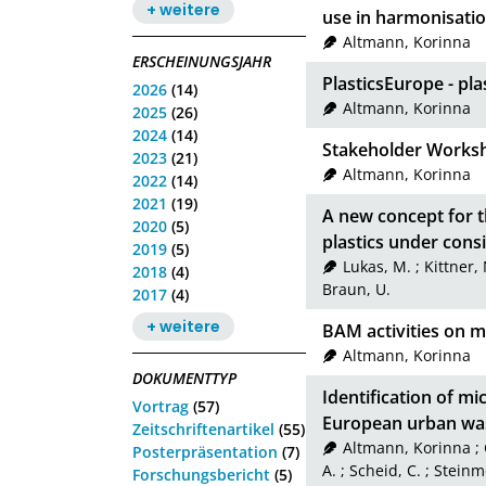
+ weitere
use in harmonisati
Altmann, Korinna
ERSCHEINUNGSJAHR
PlasticsEurope - pl
2026
(14)
Altmann, Korinna
2025
(26)
2024
(14)
Stakeholder Worksh
2023
(21)
Altmann, Korinna
2022
(14)
2021
(19)
A new concept for t
2020
(5)
plastics under cons
2019
(5)
Lukas, M.
;
Kittner,
2018
(4)
Braun, U.
2017
(4)
+ weitere
BAM activities on m
Altmann, Korinna
DOKUMENTTYP
Identification of mi
Vortrag
(57)
European urban wa
Zeitschriftenartikel
(55)
Altmann, Korinna
;
Posterpräsentation
(7)
A.
;
Scheid, C.
;
Steinme
Forschungsbericht
(5)