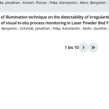
ke, Jonathan
;
Konert, Florian
;
Poka, Konstantin
;
Merz, Benjamin
;
of illumination technique on the detectability of irregularit
of visual in-situ process monitoring in Laser Powder Bed 
, Benjamin
;
Schmidt, Jonathan
;
Poka, Konstantin
;
Mohr, Gunther
1
bis
10