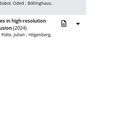
Sobol, Oded
;
Böllinghaus,
ies in high-resolution
Fusion
(2024)
;
Polte, Julian
;
Hilgenberg,