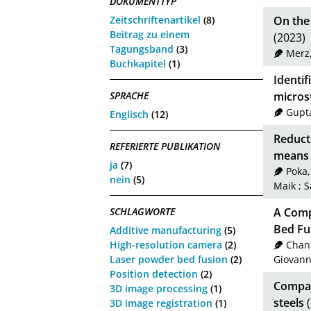
DOKUMENTTYP
Zeitschriftenartikel
(8)
On the 
Beitrag zu einem
(2023)
Tagungsband
(3)
Merz
Buchkapitel
(1)
Identif
microst
SPRACHE
Gupt
Englisch
(12)
Reduct
REFERIERTE PUBLIKATION
means 
ja
(7)
Poka,
nein
(5)
Maik
;
S
A Comp
SCHLAGWORTE
Bed Fu
Additive manufacturing
(5)
High-resolution camera
(2)
Chan
Laser powder bed fusion
(2)
Giovann
Position detection
(2)
Compar
3D image processing
(1)
steels
(
3D image registration
(1)