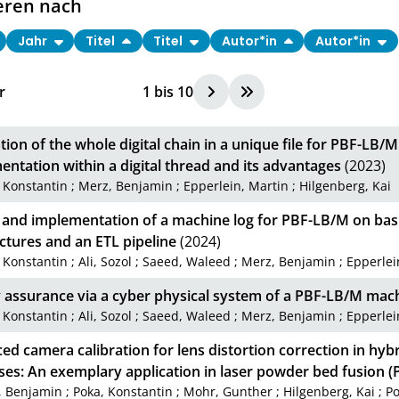
eren nach
Jahr
Titel
Titel
Autor*in
Autor*in
r
1
bis
10
tion of the whole digital chain in a unique file for PBF-LB/M:
ntation within a digital thread and its advantages
(2023)
 Konstantin
;
Merz, Benjamin
;
Epperlein, Martin
;
Hilgenberg, Kai
 and implementation of a machine log for PBF-LB/M on bas
ctures and an ETL pipeline
(2024)
 Konstantin
;
Ali, Sozol
;
Saeed, Waleed
;
Merz, Benjamin
;
Epperlei
y assurance via a cyber physical system of a PBF-LB/M mac
 Konstantin
;
Ali, Sozol
;
Saeed, Waleed
;
Merz, Benjamin
;
Epperlei
d camera calibration for lens distortion correction in hy
ses: An exemplary application in laser powder bed fusion 
, Benjamin
;
Poka, Konstantin
;
Mohr, Gunther
;
Hilgenberg, Kai
;
Po