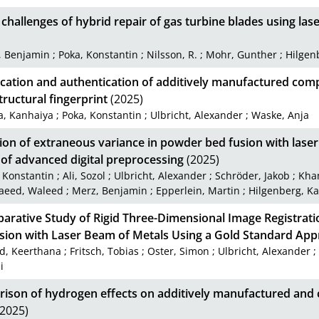
challenges of hybrid repair of gas turbine blades using la
, Benjamin
;
Poka, Konstantin
;
Nilsson, R.
;
Mohr, Gunther
;
Hilgen
ication and authentication of additively manufactured com
ructural fingerprint
(2025)
a, Kanhaiya
;
Poka, Konstantin
;
Ulbricht, Alexander
;
Waske, Anja
ion of extraneous variance in powder bed fusion with lase
of advanced digital preprocessing
(2025)
 Konstantin
;
Ali, Sozol
;
Ulbricht, Alexander
;
Schröder, Jakob
;
Kha
aeed, Waleed
;
Merz, Benjamin
;
Epperlein, Martin
;
Hilgenberg, Ka
arative Study of Rigid Three-Dimensional Image Registrat
sion with Laser Beam of Metals Using a Gold Standard Ap
d, Keerthana
;
Fritsch, Tobias
;
Oster, Simon
;
Ulbricht, Alexander
i
ison of hydrogen effects on additively manufactured and c
2025)