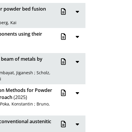
ser powder bed fusion
berg, Kai
ponents using their
r beam of metals by
mbayat, Jiganesh
;
Scholz,
i
ion Methods for Powder
proach
(2025)
;
Poka, Konstantin
;
Bruno,
onventional austenitic