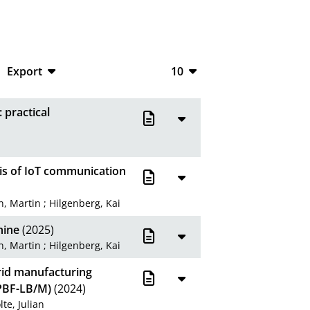
Export
10
CSV
10
 practical
RIS
20
XML
50
is of IoT communication
100
n, Martin
;
Hilgenberg, Kai
hine
(2025)
n, Martin
;
Hilgenberg, Kai
brid manufacturing
(PBF-LB/M)
(2024)
lte, Julian