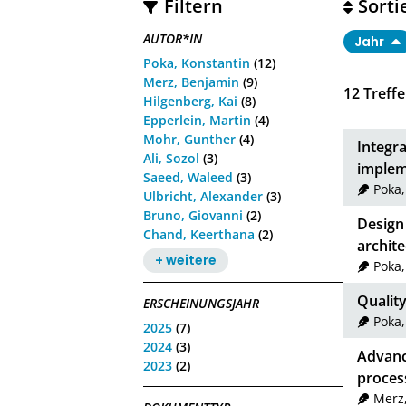
Filtern
Sorti
AUTOR*IN
Jahr
Poka, Konstantin
(12)
Merz, Benjamin
(9)
12
Treffe
Hilgenberg, Kai
(8)
Epperlein, Martin
(4)
Mohr, Gunther
(4)
Integra
Ali, Sozol
(3)
impleme
Saeed, Waleed
(3)
Poka,
Ulbricht, Alexander
(3)
Bruno, Giovanni
(2)
Design
Chand, Keerthana
(2)
archite
+ weitere
Poka,
Qualit
ERSCHEINUNGSJAHR
Poka,
2025
(7)
2024
(3)
Advance
2023
(2)
proces
Merz