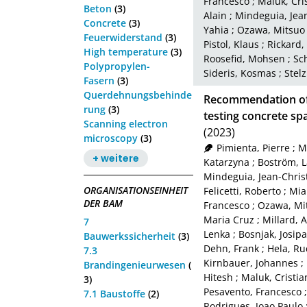
Francesco
;
Maluk, Cri
Beton
(3)
Alain
;
Mindeguia, Jea
Concrete
(3)
Yahia
;
Ozawa, Mitsuo
Feuerwiderstand
(3)
Pistol, Klaus
;
Rickard,
High temperature
(3)
Roosefid, Mohsen
;
Sc
Polypropylen-
Sideris, Kosmas
;
Stel
Fasern
(3)
Querdehnungsbehinde
Recommendation of
rung
(3)
testing concrete spa
Scanning electron
(2023)
microscopy
(3)
Pimienta, Pierre
;
M
+ weitere
Katarzyna
;
Boström, L
Mindeguia, Jean-Chri
ORGANISATIONSEINHEIT
Felicetti, Roberto
;
Mia
DER BAM
Francesco
;
Ozawa, Mi
Maria Cruz
;
Millard, A
7
Lenka
;
Bosnjak, Josipa
Bauwerkssicherheit
(3)
Dehn, Frank
;
Hela, Ru
7.3
Kirnbauer, Johannes
;
Brandingenieurwesen
(
Hitesh
;
Maluk, Cristia
3)
Pesavento, Francesco
7.1 Baustoffe
(2)
Rodrigues, Joao Paulo