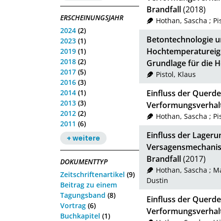
Brandfall
(2018)
ERSCHEINUNGSJAHR
Hothan, Sascha
;
Pi
2024
(2)
Betontechnologie u
2023
(1)
Hochtemperatureige
2019
(1)
2018
(2)
Grundlage für die
2017
(5)
Pistol, Klaus
2016
(3)
2014
(1)
Einfluss der Querd
2013
(3)
Verformungsverhal
2012
(2)
Hothan, Sascha
;
Pi
2011
(6)
Einfluss der Lager
+ weitere
Versagensmechanis
Brandfall
(2017)
DOKUMENTTYP
Hothan, Sascha
;
Ma
Zeitschriftenartikel
(9)
Dustin
Beitrag zu einem
Tagungsband
(8)
Einfluss der Querd
Vortrag
(6)
Verformungsverhal
Buchkapitel
(1)