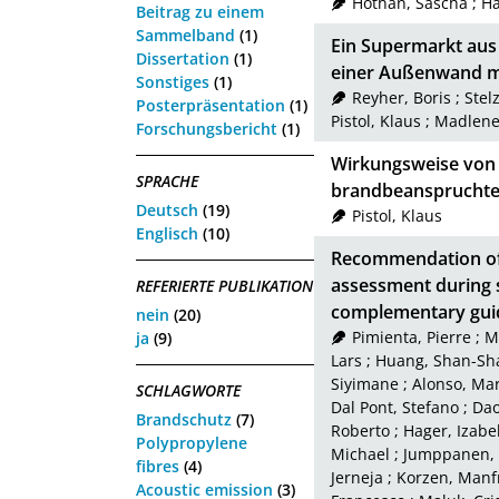
Hothan, Sascha
;
Hä
Beitrag zu einem
Sammelband
(1)
Ein Supermarkt aus
Dissertation
(1)
einer Außenwand 
Sonstiges
(1)
Reyher, Boris
;
Stel
Posterpräsentation
(1)
Pistol, Klaus
;
Madlene
Forschungsbericht
(1)
Wirkungsweise von 
SPRACHE
brandbeanspruchte
Deutsch
(19)
Pistol, Klaus
Englisch
(10)
Recommendation of 
assessment during s
REFERIERTE PUBLIKATION
complementary gui
nein
(20)
Pimienta, Pierre
;
M
ja
(9)
Lars
;
Huang, Shan-Sh
Siyimane
;
Alonso, Mar
SCHLAGWORTE
Dal Pont, Stefano
;
Dao
Brandschutz
(7)
Roberto
;
Hager, Izabe
Polypropylene
Michael
;
Jumppanen, 
fibres
(4)
Jerneja
;
Korzen, Manf
Acoustic emission
(3)