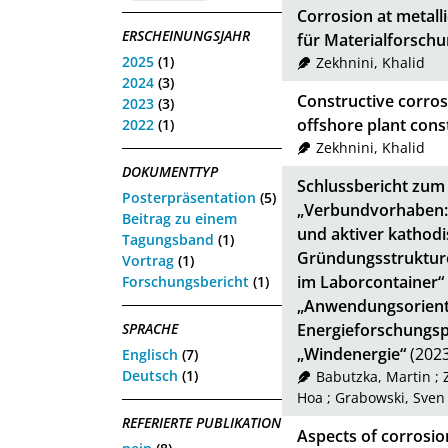
Corrosion at metall
ERSCHEINUNGSJAHR
für Materialforsch
2025
(1)
Zekhnini, Khalid
2024
(3)
Constructive corrosi
2023
(3)
offshore plant cons
2022
(1)
Zekhnini, Khalid
DOKUMENTTYP
Schlussbericht zu
Posterpräsentation
(5)
„Verbundvorhaben:
Beitrag zu einem
und aktiver kathod
Tagungsband
(1)
Gründungsstrukture
Vortrag
(1)
im Laborcontainer
Forschungsbericht
(1)
„Anwendungsorienti
SPRACHE
Energieforschungs
„Windenergie“
(2023
Englisch
(7)
Deutsch
(1)
Babutzka, Martin
;
Hoa
;
Grabowski, Sven
REFERIERTE PUBLIKATION
Aspects of corrosio