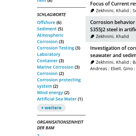
nein
(8)
Focus of Current r
Zekhnini, Khalid
;
S
SCHLAGWORTE
Corrosion behavior
Offshore
(6)
Sediment
(5)
S355J2 steel in arti
Atmospheric
Zekhnini, Khalid
Corrosion
(3)
Investigation of corr
Corrosion Testing
(3)
Laboratory
seawater and sedi
Container
(3)
Zekhnini, Khalid
;
B
Marine Corrosion
(3)
Andreas
;
Ebell, Gino
Corrosion
(2)
Corrosion protecting
system
(2)
Wind energy
(2)
Artificial Sea Water
(1)
+ weitere
ORGANISATIONSEINHEIT
DER BAM
7