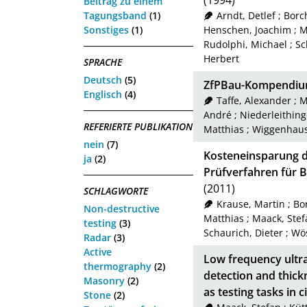
(1994)
Beitrag zu einem
Tagungsband
(1)
Arndt, Detlef
;
Borch
Sonstiges
(1)
Henschen, Joachim
;
M
Rudolphi, Michael
;
Sc
Herbert
SPRACHE
Deutsch
(5)
ZfPBau-Kompendiu
Englisch
(4)
Taffe, Alexander
;
M
André
;
Niederleithing
REFERIERTE PUBLIKATION
Matthias
;
Wiggenhaus
nein
(7)
Kosteneinsparung 
ja
(2)
Prüfverfahren für 
(2011)
SCHLAGWORTE
Krause, Martin
;
Bo
Non-destructive
Matthias
;
Maack, Stef
testing
(3)
Schaurich, Dieter
;
Wö
Radar
(3)
Active
Low frequency ultra
thermography
(2)
detection and thic
Masonry
(2)
as testing tasks in c
Stone
(2)