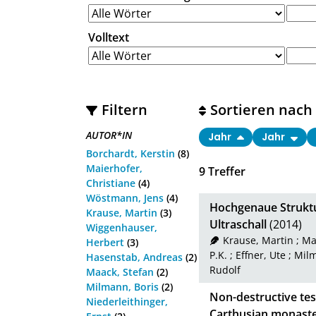
Volltext
Filtern
Sortieren nach
AUTOR*IN
Jahr
Jahr
Borchardt, Kerstin
(8)
Maierhofer,
9
Treffer
Christiane
(4)
Wöstmann, Jens
(4)
Hochgenaue Struktu
Krause, Martin
(3)
Ultraschall
(2014)
Wiggenhauser,
Krause, Martin
;
Ma
Herbert
(3)
P.K.
;
Effner, Ute
;
Milm
Hasenstab, Andreas
(2)
Rudolf
Maack, Stefan
(2)
Milmann, Boris
(2)
Non-destructive tes
Niederleithinger,
Carthusian monaste