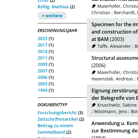
Ernst
(2)
Maierhofer, Christi
Röllig, Mathias
(2)
Christian
;
Borchardt, 
+ weitere
Specimen for the i
ERSCHEINUNGSJAHR
and construction of
2023
(1)
at BAM
(2003)
2017
(1)
Taffe, Alexander
;
B
2014
(1)
Structural assessm
2011
(1)
2009
(1)
(2006)
2007
(1)
Maierhofer, Christi
2006
(1)
Hasenstab, Andreas
;
2003
(1)
1994
(1)
Eignung zerstörung
der Belegreife von 
DOKUMENTTYP
Kruschwitz, Sabine
;
Wöstmann, Jens
;
Bor
Forschungsbericht
(3)
Zeitschriftenartikel
(2)
Anwendung u. Kombi
Beitrag zu einem
zur Bestimmung de
Sammelband
(2)