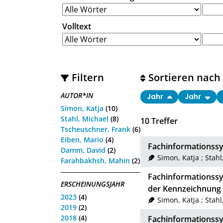
Volltext
Filtern
Sortieren nach
AUTOR*IN
Jahr
Jahr
Simon, Katja
(10)
Stahl, Michael
(8)
10
Treffer
Tscheuschner, Frank
(6)
Eiben, Mario
(4)
Fachinformations
Damm, David
(2)
Simon, Katja
;
Stahl
Farahbakhsh, Mahin
(2)
Fachinformationssy
ERSCHEINUNGSJAHR
der Kennzeichnung
2023
(4)
Simon, Katja
;
Stahl
2019
(2)
2018
(4)
Fachinformationss