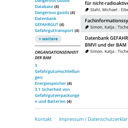
Dangerous Goods
für nicht-radioaktiv
Database
(4)
Stahl, Michael
;
Eib
Dangerous goods
(4)
Datenbank
Fachinformations
GEFAHRGUT
(4)
Simon, Katja
;
Tsch
Gefahrguttransport
(4)
Datenbank GEFAHRG
+ weitere
BMVI und der BAM
Simon, Katja
;
Tsch
ORGANISATIONSEINHEIT
DER BAM
3
Gefahrgutumschließun
gen;
Energiespeicher
(4)
3.1 Sicherheit von
Gefahrgutverpackunge
n und Batterien
(4)
Kontakt
Impressum / Datenschutzerklä