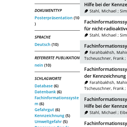
Hilfe bei der Kenn
DOKUMENTTYP
Stahl, Michael
;
Sim
Posterpräsentation
(10
Fachinformationss
)
für nicht-radioaktiv
Stahl, Michael
;
Sim
SPRACHE
Deutsch
(10)
Fachinformations
Farahbakhsh, Mahi
REFERIERTE PUBLIKATION
Tscheuschner, Frank
;
nein
(10)
Fachinformationssy
der Kennzeichnung
SCHLAGWORTE
Farahbakhsh, Mahi
Database
(6)
Tscheuschner, Frank
;
Datenbank
(6)
Fachinformationssyste
Fachinformationss
m
(6)
Hilfe bei der Kenn
Gefahrgut
(6)
Stahl, Michael
;
Eib
Kennzeichnung
(5)
Umweltgefahr
(5)
Fachinformationss