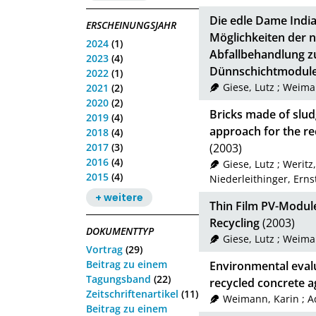
Die edle Dame Indi
ERSCHEINUNGSJAHR
Möglichkeiten der 
2024
(1)
Abfallbehandlung z
2023
(4)
Dünnschichtmodul
2022
(1)
Giese, Lutz
;
Weiman
2021
(2)
2020
(2)
Bricks made of slud
2019
(4)
approach for the rec
2018
(4)
2017
(3)
(2003)
2016
(4)
Giese, Lutz
;
Weritz,
2015
(4)
Niederleithinger, Erns
+ weitere
Thin Film PV-Module
Recycling
(2003)
DOKUMENTTYP
Giese, Lutz
;
Weiman
Vortrag
(29)
Beitrag zu einem
Environmental evalu
Tagungsband
(22)
recycled concrete 
Zeitschriftenartikel
(11)
Weimann, Karin
;
A
Beitrag zu einem