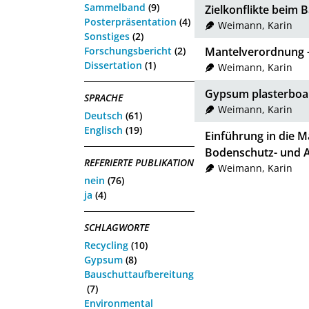
Sammelband
(9)
Zielkonflikte beim 
Posterpräsentation
(4)
Weimann, Karin
Sonstiges
(2)
Forschungsbericht
(2)
Mantelverordnung -
Dissertation
(1)
Weimann, Karin
Gypsum plasterboar
SPRACHE
Weimann, Karin
Deutsch
(61)
Englisch
(19)
Einführung in die 
Bodenschutz- und A
REFERIERTE PUBLIKATION
Weimann, Karin
nein
(76)
ja
(4)
SCHLAGWORTE
Recycling
(10)
Gypsum
(8)
Bauschuttaufbereitung
(7)
Environmental