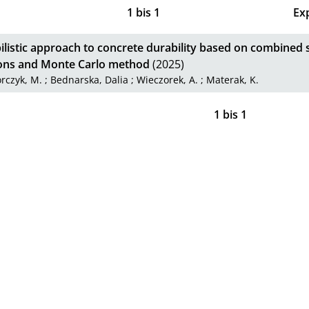
1
bis
1
Ex
listic approach to concrete durability based on combined st
ons and Monte Carlo method
(2025)
rczyk, M.
;
Bednarska, Dalia
;
Wieczorek, A.
;
Materak, K.
1
bis
1