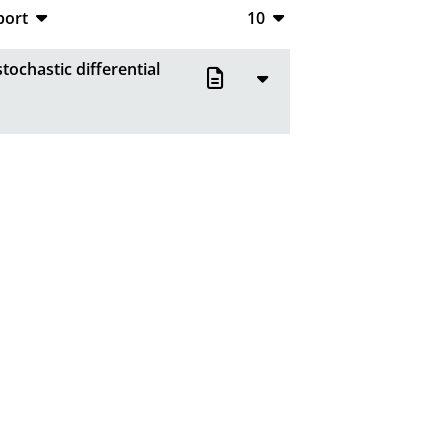
port
10
CSV
10
ochastic differential
RIS
20
XML
50
100