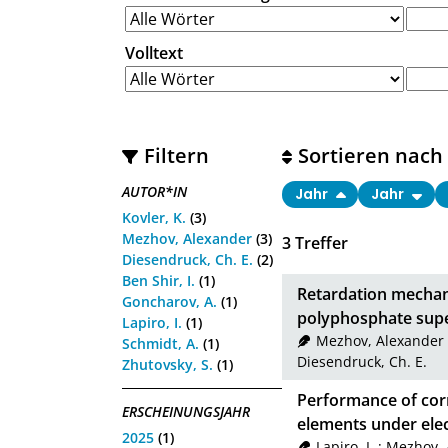
Volltext
Filtern
Sortieren nach
AUTOR*IN
Jahr
Jahr
Kovler, K.
(3)
Mezhov, Alexander
(3)
3
Treffer
Diesendruck, Ch. E.
(2)
Ben Shir, I.
(1)
Retardation mechan
Goncharov, A.
(1)
polyphosphate supe
Lapiro, I.
(1)
Mezhov, Alexander
Schmidt, A.
(1)
Diesendruck, Ch. E.
Zhutovsky, S.
(1)
Performance of corr
ERSCHEINUNGSJAHR
elements under elec
2025
(1)
Lapiro, I.
;
Mezhov, 