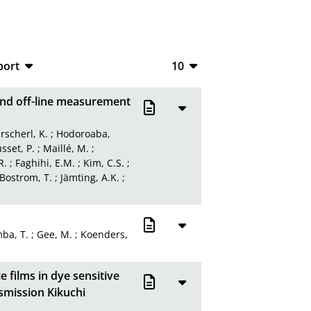
port
10
CSV
10
 and off-line measurement
RIS
20
rscherl, K.
;
Hodoroaba,
XML
50
sset, P.
;
Maillé, M.
;
R.
;
Faghihi, E.M.
;
Kim, C.S.
;
100
Bostrom, T.
;
Jämting, A.K.
;
ba, T.
;
Gee, M.
;
Koenders,
 films in dye sensitive
smission Kikuchi