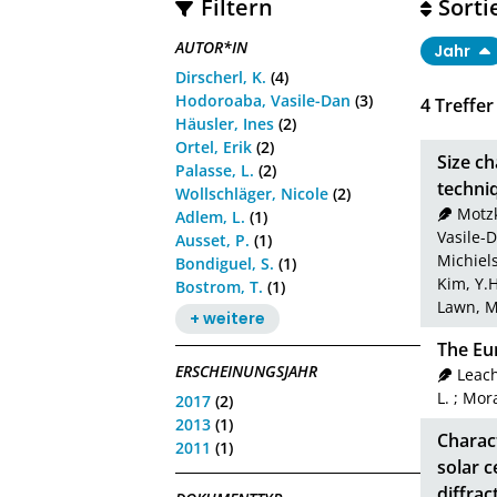
Filtern
Sorti
AUTOR*IN
Jahr
Dirscherl, K.
(4)
Hodoroaba, Vasile-Dan
(3)
4
Treffer
Häusler, Ines
(2)
Ortel, Erik
(2)
Size ch
Palasse, L.
(2)
techni
Wollschläger, Nicole
(2)
Motzk
Adlem, L.
(1)
Vasile-
Ausset, P.
(1)
Michiel
Bondiguel, S.
(1)
Kim, Y.H
Bostrom, T.
(1)
Lawn, M
+ weitere
The Eu
ERSCHEINUNGSJAHR
Leach
L.
;
Mora
2017
(2)
2013
(1)
Charact
2011
(1)
solar 
diffrac