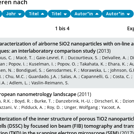
eren nach
Jahr
Titel
Titel
Autor*in
Autor*in
1
bis
4
Ex
aracterization of airborne SiO2 nanoparticles with on-line
ques: an interlaboratory comparison study
(2013)
us, C.
;
Macé, T.
;
Gaie-Levrel, F.
;
Ducourtieux, S.
;
Delvallee, A.
;
Di
Dan
;
Popov, I.
;
Kuselman, I.
;
Popov, O.
;
Takahata, K.
;
Ehara, K.
;
Au
sen, N.
;
Bondiguel, S.
;
Gensdarmes, F.
;
Morawska, L.
;
Johnson, G.
.
;
Chu, M.C.
;
Guardado, J.A.
;
Salas, A.
;
Capannelli, G.
;
Costa, C.
;
.A.
;
Adlem, L.
;
Vaslin-Reimann, S.
ropean nanometrology landscape
(2011)
, R.K.
;
Boyd, R.
;
Burke, T.
;
Danzebrink, H.-U.
;
Dirscherl, K.
;
Dziom
zzani, V.
;
Pidduck, A.
;
Roy, D.
;
Unger, Wolfgang
;
Yacoot, A.
erization of the inner structure of porous TiO2 nanoparticle
cells (DSSC) by focused ion beam (FIB) tomography and tran
tion (TKD) in the scanning electron microscope (SEM)
(2017)