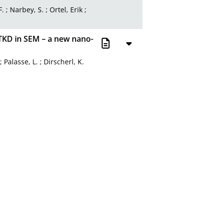
F.
;
Narbey, S.
;
Ortel, Erik
;
 TKD in SEM – a new nano-
;
Palasse, L.
;
Dirscherl, K.