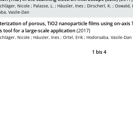
chläger, Nicole
;
Palasse, L.
;
Häusler, Ines
;
Dirscherl, K.
;
Oswald, 
ba, Vasile-Dan
erization of porous, TiO2 nanoparticle films using on-axis
s tool for a large-scale application
(2017)
chläger, Nicole
;
Häusler, Ines
;
Ortel, Erik
;
Hodoroaba, Vasile-Dan
1
bis
4