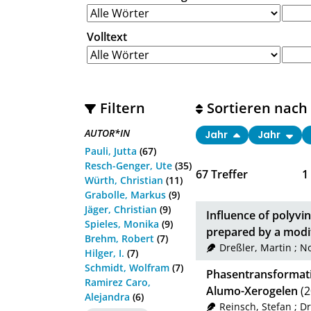
Volltext
Filtern
Sortieren nach
AUTOR*IN
Jahr
Jahr
Pauli, Jutta
(67)
Resch-Genger, Ute
(35)
67
Treffer
1
Würth, Christian
(11)
Grabolle, Markus
(9)
Jäger, Christian
(9)
Influence of polyvi
Spieles, Monika
(9)
prepared by a modi
Brehm, Robert
(7)
Dreßler, Martin
;
No
Hilger, I.
(7)
Schmidt, Wolfram
(7)
Phasentransformati
Ramirez Caro,
Alumo-Xerogelen
(2
Alejandra
(6)
Reinsch, Stefan
;
Dr