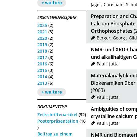
+ weitere
Jäger, Christian
;
Schol
Preparation and Cha
ERSCHEINUNGSJAHR
Calcium Phosphate 
2025
(2)
Orthophosphates
(
2021
(3)
Berger, Georg
;
Gil
2020
(2)
2019
(2)
NMR- und XRD-Chara
2018
(2)
und alkalihaltigen
2017
(3)
2016
(6)
Pauli, Jutta
2015
(3)
Materialanalytik mi
2014
(4)
Biokeramiken über 
2013
(6)
(2003)
+ weitere
Pauli, Jutta
DOKUMENTTYP
Ambiguities of com
Zeitschriftenartikel
(32)
crystalline calcium
Posterpräsentation
(16
Pauli, Jutta
)
Beitrag zu einem
NMR und Biomateria