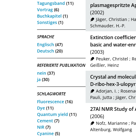
Tagungsband
(11)
plasmagespritzte Ap
Vortrag
(6)
(2002)
Buchkapitel
(1)
Jäger, Christian
;
Ha
Sonstiges
(1)
Schmauder, H.-P.
SPRACHE
Extinction coefficie
basic and water-enri
Englisch
(47)
Deutsch
(20)
(2003)
Peuker, Christel
;
R
REFERIERTE PUBLIKATION
Geißler, Heinz
nein
(37)
Crystal and molecul
ja
(30)
D-ribo-hex-3-ulopy
Adorjan, I.
;
Rosenau
SCHLAGWORTE
Pauli, Jutta
;
Jäger, Chr
Fluorescence
(16)
Dye
(11)
27Al NMR Study of 
Quantum yield
(11)
(2006)
Cement
(7)
Nofz, Marianne
;
Pa
NIR
(7)
Altenburg, Wolfgang
Cyanine
(5)