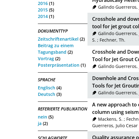
Hydraulically Hete
2016
(1)
Galindo Guerreros, 
2015
(5)
2014
(1)
Crosshole and down
tool for jet grout c
DOKUMENTTYP
Galindo Guerreros, 
Zeitschriftenartikel
(2)
S.
;
Fechner, Th.
Beitrag zu einem
Crosshole and Down
Tagungsband
(2)
Vortrag
(2)
Tool for Jet Grout 
Posterpräsentation
(1)
Galindo Guerreros, 
Downhole and Cross
SPRACHE
Tools for Jet Grout
Englisch
(4)
Galindo Guerreros, 
Deutsch
(3)
A new approach to d
REFERIERTE PUBLIKATION
column using seism
nein
(5)
Mackens, S.
;
Fechne
ja
(2)
Guerreros, Julio Cesar
Quality assurance o
SCHLAGWORTE