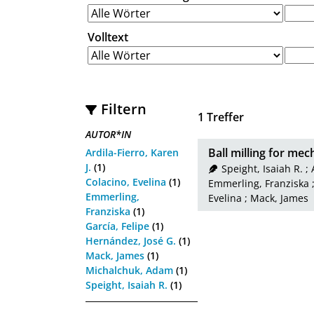
Volltext
Filtern
1
Treffer
AUTOR*IN
Ball milling for me
Ardila-Fierro, Karen
J.
(1)
Speight, Isaiah R.
;
Colacino, Evelina
(1)
Emmerling, Franziska
Emmerling,
Evelina
;
Mack, James
Franziska
(1)
García, Felipe
(1)
Hernández, José G.
(1)
Mack, James
(1)
Michalchuk, Adam
(1)
Speight, Isaiah R.
(1)