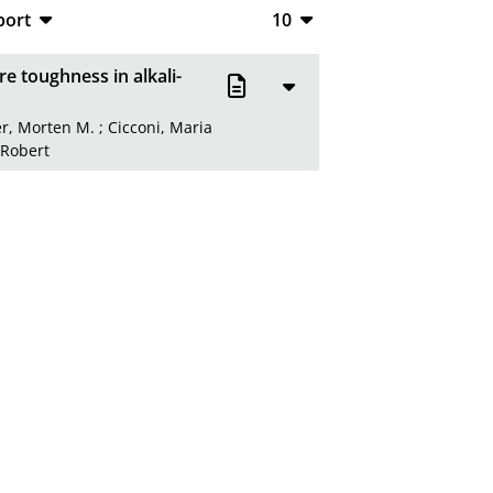
port
10
CSV
10
 toughness in alkali-
RIS
20
r, Morten M.
;
Cicconi, Maria
XML
50
Robert
100