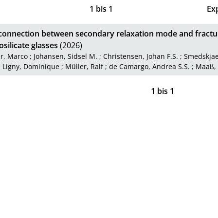
1
bis
1
Ex
 connection between secondary relaxation mode and fracture
silicate glasses
(2026)
r, Marco
;
Johansen, Sidsel M.
;
Christensen, Johan F.S.
;
Smedskjae
 Ligny, Dominique
;
Müller, Ralf
;
de Camargo, Andrea S.S.
;
Maaß, 
1
bis
1