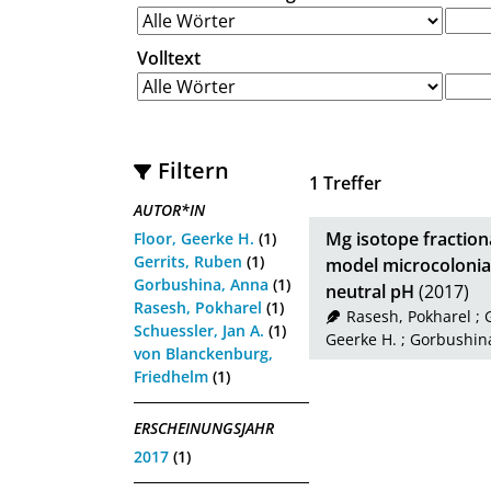
Volltext
Filtern
1
Treffer
AUTOR*IN
Mg isotope fraction
Floor, Geerke H.
(1)
Gerrits, Ruben
(1)
model microcolonial
Gorbushina, Anna
(1)
neutral pH
(2017)
Rasesh, Pokharel
(1)
Rasesh, Pokharel
;
Schuessler, Jan A.
(1)
Geerke H.
;
Gorbushin
von Blanckenburg,
Friedhelm
(1)
ERSCHEINUNGSJAHR
2017
(1)