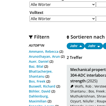
Volltext
Filtern
Sortieren nach
AUTOR*IN
Jahr
Jahr
Ammann, Rebecca
(2)
Arunothayan, Arun
(2)
2
Treffer
Auer, Daniel
(2)
Baz, Bilal
(2)
Mechanical properti
Bhattacherjee,
304-ADC interlabora
Shantanu
(2)
strength
(2025)
Bos, Freek
(2)
Buswell, Richard
(2)
Wolfs, Rob
;
Verstee
Böhler, David
(2)
Shantanu
;
Bos, Freek
Dahlenburg,
Muthukrishnan, Shra
Maximilian
(2)
Ozyurt, Nilufer
;
Roupe