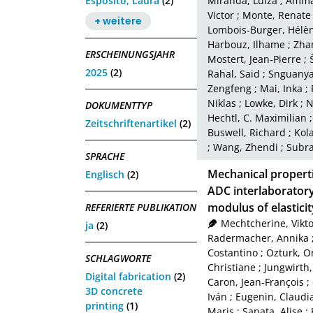
Esposito, Laura
(2)
Miranda, Luiza
;
Amma
Victor
;
Monte, Renate
+ weitere
Lombois‑Burger, Hélè
Harbouz, Ilhame
;
Zha
ERSCHEINUNGSJAHR
Mostert, Jean‑Pierre
;
2025
(2)
Rahal, Said
;
Snguanya
Zengfeng
;
Mai, Inka
;
Niklas
;
Lowke, Dirk
;
N
DOKUMENTTYP
Hechtl, C. Maximilian
Zeitschriftenartikel
(2)
Buswell, Richard
;
Kol
;
Wang, Zhendi
;
Subra
SPRACHE
Mechanical properti
Englisch
(2)
ADC interlaborator
modulus of elasticit
REFERIERTE PUBLIKATION
Mechtcherine, Vikto
ja
(2)
Radermacher, Annika
Costantino
;
Ozturk, O
SCHLAGWORTE
Christiane
;
Jungwirth,
Digital fabrication
(2)
Caron, Jean‑François
;
3D concrete
Iván
;
Eugenin, Claudi
printing
(1)
Maris
;
Sapata, Alise
;