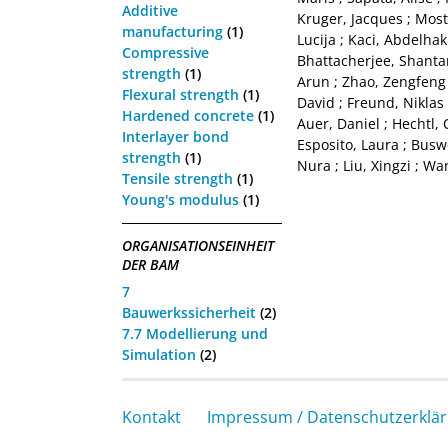
Additive
Kruger, Jacques
;
Most
manufacturing
(1)
Lucija
;
Kaci, Abdelhak
Compressive
Bhattacherjee, Shant
strength
(1)
Arun
;
Zhao, Zengfeng
Flexural strength
(1)
David
;
Freund, Niklas
Hardened concrete
(1)
Auer, Daniel
;
Hechtl, 
Interlayer bond
Esposito, Laura
;
Buswe
strength
(1)
Nura
;
Liu, Xingzi
;
Wan
Tensile strength
(1)
Young's modulus
(1)
ORGANISATIONSEINHEIT
DER BAM
7
Bauwerkssicherheit
(2)
7.7 Modellierung und
Simulation
(2)
Kontakt
Impressum / Datenschutzerklä