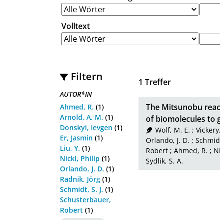
Volltext
Filtern
1
Treffer
AUTOR*IN
The Mitsunobu react
Ahmed, R.
(1)
Arnold, A. M.
(1)
of biomolecules to
Donskyi, Ievgen
(1)
Wolf, M. E.
;
Vickery
Er, Jasmin
(1)
Orlando, J. D.
;
Schmidt,
Liu, Y.
(1)
Robert
;
Ahmed, R.
;
Ni
Nickl, Philip
(1)
Sydlik, S. A.
Orlando, J. D.
(1)
Radnik, Jörg
(1)
Schmidt, S. J.
(1)
Schusterbauer,
Robert
(1)