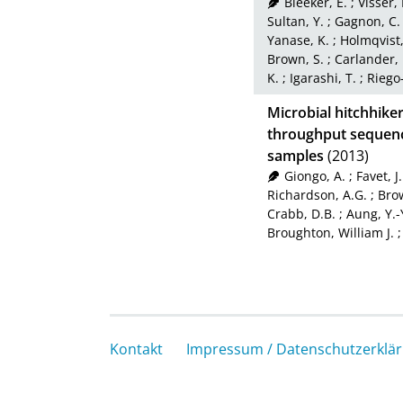
Bleeker, E.
;
Visser,
Sultan, Y.
;
Gagnon, C.
Yanase, K.
;
Holmqvist,
Brown, S.
;
Carlander, 
K.
;
Igarashi, T.
;
Riego-
Microbial hitchhiker
throughput sequenc
samples
(2013)
Giongo, A.
;
Favet, J.
Richardson, A.G.
;
Bro
Crabb, D.B.
;
Aung, Y.-
Broughton, William J.
Kontakt
Impressum / Datenschutzerklä