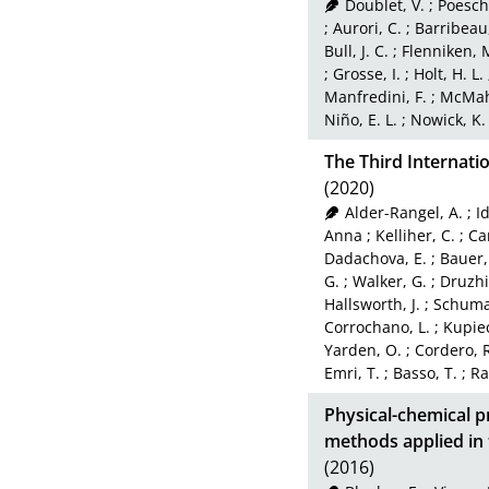
Doublet, V.
;
Poeschl
;
Aurori, C.
;
Barribeau,
Bull, J. C.
;
Flenniken, M
;
Grosse, I.
;
Holt, H. L.
Manfredini, F.
;
McMah
Niño, E. L.
;
Nowick, K.
The Third Internati
(2020)
Alder-Rangel, A.
;
I
Anna
;
Kelliher, C.
;
Ca
Dadachova, E.
;
Bauer,
G.
;
Walker, G.
;
Druzhi
Hallsworth, J.
;
Schumac
Corrochano, L.
;
Kupie
Yarden, O.
;
Cordero, 
Emri, T.
;
Basso, T.
;
Ra
Physical-chemical p
methods applied i
(2016)