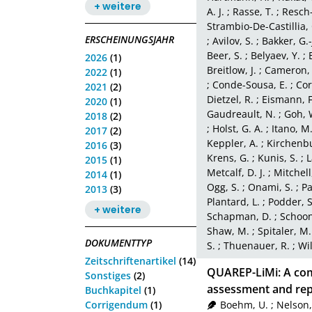
+ weitere
A. J.
;
Rasse, T.
;
Resch
Strambio-De-Castillia, 
ERSCHEINUNGSJAHR
;
Avilov, S.
;
Bakker, G.-
Beer, S.
;
Belyaev, Y.
;
2026
(1)
Breitlow, J.
;
Cameron, 
2022
(1)
;
Conde-Sousa, E.
;
Cor
2021
(2)
Dietzel, R.
;
Eismann, F
2020
(1)
Gaudreault, N.
;
Goh, W
2018
(2)
;
Holst, G. A.
;
Itano, M.
2017
(2)
Keppler, A.
;
Kirchenbu
2016
(3)
Krens, G.
;
Kunis, S.
;
L
2015
(1)
Metcalf, D. J.
;
Mitchell
2014
(1)
Ogg, S.
;
Onami, S.
;
Pa
2013
(3)
Plantard, L.
;
Podder, S
+ weitere
Schapman, D.
;
Schoon
Shaw, M.
;
Spitaler, M.
DOKUMENTTYP
S.
;
Thuenauer, R.
;
Wil
Zeitschriftenartikel
(14)
QUAREP-LiMi: A com
Sonstiges
(2)
assessment and repr
Buchkapitel
(1)
Corrigendum
(1)
Boehm, U.
;
Nelson,