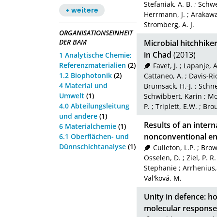
Stefaniak, A. B.
;
Schwe
+ weitere
Herrmann, J.
;
Arakawa
Stromberg, A. J.
ORGANISATIONSEINHEIT
DER BAM
Microbial hitchhiker
in Chad
(2013)
1 Analytische Chemie;
Referenzmaterialien
(2)
Favet, J.
;
Lapanje, A
1.2 Biophotonik
(2)
Cattaneo, A.
;
Davis-Ri
4 Material und
Brumsack, H.-J.
;
Schne
Umwelt
(1)
Schwibbert, Karin
;
Mo
4.0 Abteilungsleitung
P.
;
Triplett, E.W.
;
Brou
und andere
(1)
Results of an intern
6 Materialchemie
(1)
nonconventional en
6.1 Oberflächen- und
Dünnschichtanalyse
(1)
Culleton, L.P.
;
Brow
Osselen, D.
;
Ziel, P. R.
Stephanie
;
Arrhenius,
Val'ková, M.
Unity in defence: 
molecular response