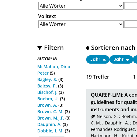
Volltext
Filtern
Sortieren nach
AUTOR*IN
Jahr
Jahr
McMahon, Dino
Peter
(5)
19
Treffer
1
Bagley, S.
(3)
Bajcsy, P.
(3)
Bischof, J.
(3)
QUAREP-LiMi: A comm
Boehm, U.
(3)
guidelines for quali
Brown, A.
(3)
instruments and ima
Brown, C. M.
(3)
Nelson, G.
;
Boehm,
Brown, M.J.F.
(3)
C. M.
;
Dauphin, A.
;
Do
Dauphin, A.
(3)
Fernandez-Rodriguez, 
Dobbie, I. M.
(3)
Hartmann, H.
;
Kukat, 