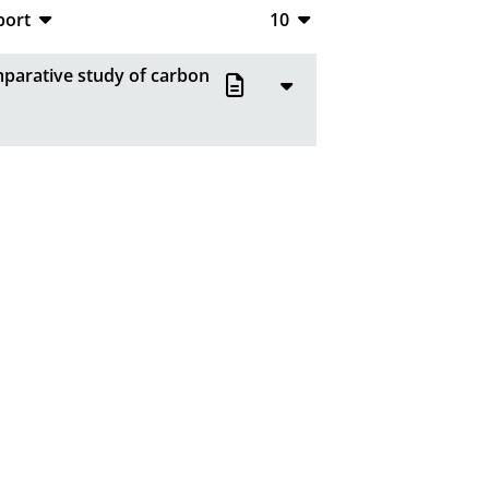
port
10
CSV
10
mparative study of carbon
RIS
20
XML
50
100