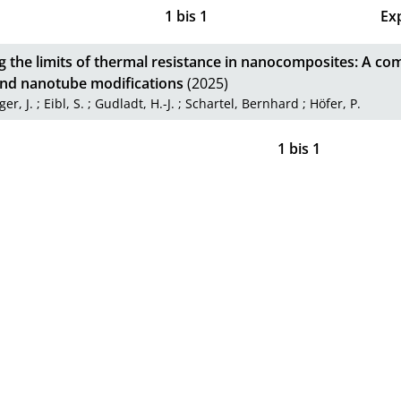
1
bis
1
Ex
g the limits of thermal resistance in nanocomposites: A co
and nanotube modifications
(2025)
ger, J.
;
Eibl, S.
;
Gudladt, H.-J.
;
Schartel, Bernhard
;
Höfer, P.
1
bis
1