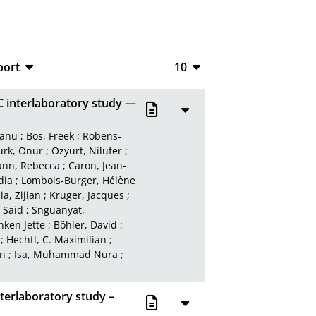
port
10
CSV
10
C interlaboratory study —
RIS
20
tanu
;
Bos, Freek
;
Robens-
XML
50
urk, Onur
;
Ozyurt, Nilufer
;
nn, Rebecca
;
Caron, Jean-
100
dia
;
Lombois‑Burger, Hélène
Jia, Zijian
;
Kruger, Jacques
;
 Said
;
Snguanyat,
nken Jette
;
Böhler, David
;
;
Hechtl, C. Maximilian
;
hn
;
Isa, Muhammad Nura
;
terlaboratory study –