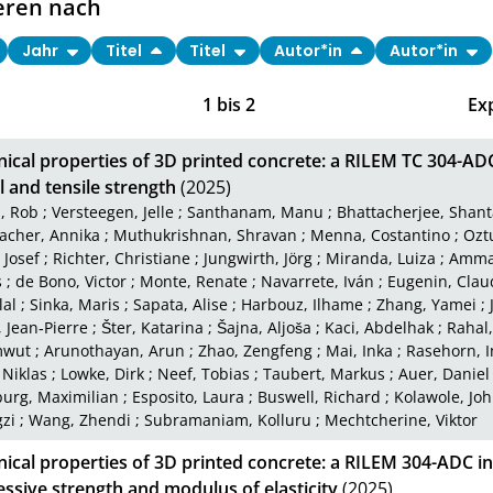
eren nach
Jahr
Titel
Titel
Autor*in
Autor*in
1
bis
2
Ex
ical properties of 3D printed concrete: a RILEM TC 304-AD
l and tensile strength
(2025)
, Rob
;
Versteegen, Jelle
;
Santhanam, Manu
;
Bhattacherjee, Shan
cher, Annika
;
Muthukrishnan, Shravan
;
Menna, Costantino
;
Ozt
 Josef
;
Richter, Christiane
;
Jungwirth, Jörg
;
Miranda, Luiza
;
Amma
s
;
de Bono, Victor
;
Monte, Renate
;
Navarrete, Iván
;
Eugenin, Clau
lal
;
Sinka, Maris
;
Sapata, Alise
;
Harbouz, Ilhame
;
Zhang, Yamei
;
 Jean‑Pierre
;
Šter, Katarina
;
Šajna, Aljoša
;
Kaci, Abdelhak
;
Rahal,
mwut
;
Arunothayan, Arun
;
Zhao, Zengfeng
;
Mai, Inka
;
Rasehorn, I
 Niklas
;
Lowke, Dirk
;
Neef, Tobias
;
Taubert, Markus
;
Auer, Daniel
urg, Maximilian
;
Esposito, Laura
;
Buswell, Richard
;
Kolawole, Jo
gzi
;
Wang, Zhendi
;
Subramaniam, Kolluru
;
Mechtcherine, Viktor
ical properties of 3D printed concrete: a RILEM 304-ADC in
ssive strength and modulus of elasticity
(2025)