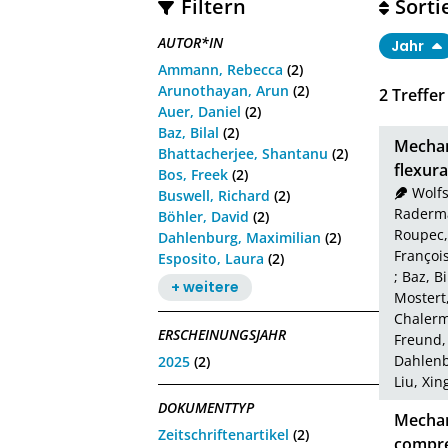
Filtern
Sorti
AUTOR*IN
Jahr
Ammann, Rebecca
(2)
Arunothayan, Arun
(2)
2
Treffer
Auer, Daniel
(2)
Baz, Bilal
(2)
Mechan
Bhattacherjee, Shantanu
(2)
flexura
Bos, Freek
(2)
Wolfs
Buswell, Richard
(2)
Raderma
Böhler, David
(2)
Roupec,
Dahlenburg, Maximilian
(2)
Françoi
Esposito, Laura
(2)
;
Baz, Bi
+ weitere
Mostert,
Chaler
ERSCHEINUNGSJAHR
Freund,
Dahlenb
2025
(2)
Liu, Xin
DOKUMENTTYP
Mechan
Zeitschriftenartikel
(2)
compre