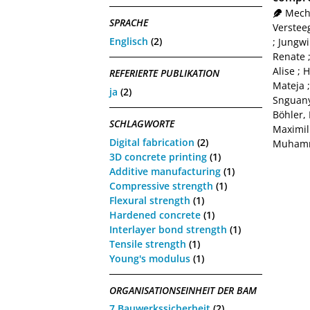
Mecht
SPRACHE
Versteeg
Englisch
(2)
;
Jungwir
Renate
Alise
;
H
REFERIERTE PUBLIKATION
Mateja
ja
(2)
Snguany
Böhler,
SCHLAGWORTE
Maximil
Digital fabrication
(2)
Muham
3D concrete printing
(1)
Additive manufacturing
(1)
Compressive strength
(1)
Flexural strength
(1)
Hardened concrete
(1)
Interlayer bond strength
(1)
Tensile strength
(1)
Young's modulus
(1)
ORGANISATIONSEINHEIT DER BAM
7 Bauwerkssicherheit
(2)