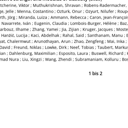
cherine, Viktor
;
Muthukrishnan, Shravan
;
Robens-Radermacher, 
e, Jelle
;
Menna, Costantino
;
Ozturk, Onur
;
Ozyurt, Nilufer
;
Roupe
th, Jörg
;
Miranda, Luiza
;
Ammann, Rebecca
;
Caron, Jean‑Françoi
;
Navarrete, Iván
;
Eugenin, Claudia
;
Lombois‑Burger, Hélène
;
Baz,
arbouz, Ilhame
;
Zhang, Yamei
;
Jia, Zijian
;
Kruger, Jacques
;
Moster
;
Hanžič, Lucija
;
Kaci, Abdelhak
;
Rahal, Said
;
Santhanam, Manu
;
at, Chalermwut
;
Arunothayan, Arun
;
Zhao, Zengfeng
;
Mai, Inka
;
 David
;
Freund, Niklas
;
Lowke, Dirk
;
Neef, Tobias
;
Taubert, Marku
ian
;
Dahlenburg, Maximilian
;
Esposito, Laura
;
Buswell, Richard
;
mad Nura
;
Liu, Xingzi
;
Wang, Zhendi
;
Subramaniam, Kolluru
;
Bos
1
bis
2