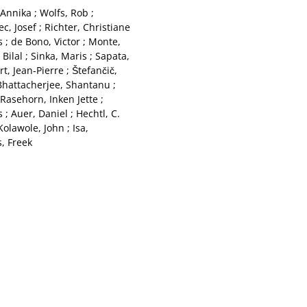
Annika
;
Wolfs, Rob
;
c, Josef
;
Richter, Christiane
s
;
de Bono, Victor
;
Monte,
 Bilal
;
Sinka, Maris
;
Sapata,
t, Jean‑Pierre
;
Štefančič,
Bhattacherjee, Shantanu
;
Rasehorn, Inken Jette
;
s
;
Auer, Daniel
;
Hechtl, C.
Kolawole, John
;
Isa,
, Freek