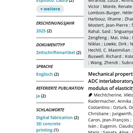
Esposito, Laura
(2)
Miranda, Luiza
;
Amma
Victor
;
Monte, Renate
+ weitere
Lombois‑Burger, Hélè
Harbouz, Ilhame
;
Zha
ERSCHEINUNGSJAHR
Mostert, Jean‑Pierre
;
2025
(2)
Rahal, Said
;
Snguanya
Zengfeng
;
Mai, Inka
;
Niklas
;
Lowke, Dirk
;
N
DOKUMENTTYP
Hechtl, C. Maximilian
Zeitschriftenartikel
(2)
Buswell, Richard
;
Kol
;
Wang, Zhendi
;
Subra
SPRACHE
Mechanical properti
Englisch
(2)
ADC interlaborator
modulus of elasticit
REFERIERTE PUBLIKATION
Mechtcherine, Vikto
ja
(2)
Radermacher, Annika
Costantino
;
Ozturk, O
SCHLAGWORTE
Christiane
;
Jungwirth,
Digital fabrication
(2)
Caron, Jean‑François
;
3D concrete
Iván
;
Eugenin, Claudi
printing
(1)
Maris
;
Sapata, Alise
;