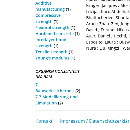
Additive
Kruger, Jacques
;
Most
manufacturing
(1)
Lucija
;
Kaci, Abdelhak
Compressive
Bhattacherjee, Shant
strength
(1)
Arun
;
Zhao, Zengfeng
Flexural strength
(1)
David
;
Freund, Niklas
Hardened concrete
(1)
Auer, Daniel
;
Hechtl, 
Interlayer bond
Esposito, Laura
;
Buswe
strength
(1)
Nura
;
Liu, Xingzi
;
Wan
Tensile strength
(1)
Young's modulus
(1)
ORGANISATIONSEINHEIT
DER BAM
7
Bauwerkssicherheit
(2)
7.7 Modellierung und
Simulation
(2)
Kontakt
Impressum / Datenschutzerklä