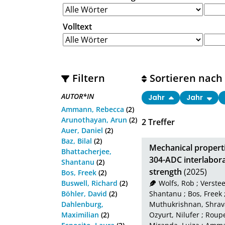
Volltext
Filtern
Sortieren nach
AUTOR*IN
Jahr
Jahr
Ammann, Rebecca
(2)
Arunothayan, Arun
(2)
2
Treffer
Auer, Daniel
(2)
Baz, Bilal
(2)
Mechanical properti
Bhattacherjee,
304-ADC interlabora
Shantanu
(2)
strength
(2025)
Bos, Freek
(2)
Buswell, Richard
(2)
Wolfs, Rob
;
Verstee
Böhler, David
(2)
Shantanu
;
Bos, Freek
Dahlenburg,
Muthukrishnan, Shra
Maximilian
(2)
Ozyurt, Nilufer
;
Roupe