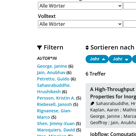
Volltext
Filtern
Sortieren nach
AUTOR*IN
Jahr
Jahr
George, Janine
(6)
Jain, Anubhav
(6)
6
Treffer
Petretto, Guido
(6)
Sahasrabuddhe,
A High-Throughput 
Hrushikesh
(6)
Properties for Inorg
Persson, Kristin A.
(5)
Sahasrabuddhe, Hr
Riebesell, Janosh
(5)
Kaplan, Aaron
;
Mathis
Rignanese, Gian-
George, Janine
;
Marzar
Marco
(5)
Geoffroy
;
Jain, Anubh
Shen, Jimmy-Xuan
(5)
Waroquiers, David
(5)
Jobflow: Computati