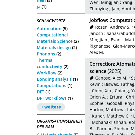
nein
(5)
Wen, Mingjian
;
Yang,
ja
(1)
Zhuoying
;
Jain, Anub
Jobflow: Computati
SCHLAGWORTE
Rosen, Andrew S.
;
Automation
(5)
Janosh
;
Sahasrabuddh
Computational
Mingjian
;
Evans, Matt
Materials Science
(2)
Rignanese, Gian-Marc
Materials design
(2)
Alex M.
Phonons
(2)
Thermal
Correction: Atomat
conductivity
(2)
science
(2025)
Workflow
(2)
Ganose, Alex M.
;
S
Bonding analysis
(1)
Kevin
;
Biswas, Tathag
Computations
(1)
;
Chen, Xin
;
Chiang, Y
DFT
(1)
Orion A.
;
Ertural, Chri
DFT workflows
(1)
Sophie
;
Goodall, Rhys 
+ weitere
Horton, Matthew
;
Iniz
;
Kuner, Matthew C.
;
ORGANISATIONSEINHEIT
;
Mohanakrishnan, Roh
DER BAM
B.
;
Parmar, Shehan M
6 Materialchemie
(5)
Thomas A. R.
;
Ricci, 