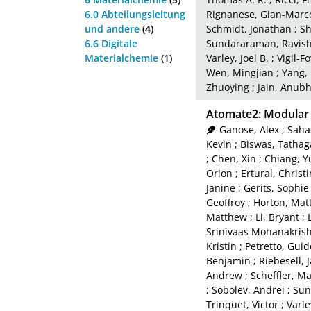
6.0 Abteilungsleitung
Rignanese, Gian-Marc
und andere
(4)
Schmidt, Jonathan
;
Sh
6.6 Digitale
Sundararaman, Ravis
Materialchemie
(1)
Varley, Joel B.
;
Vigil-F
Wen, Mingjian
;
Yang,
Zhuoying
;
Jain, Anub
Atomate2: Modular 
Ganose, Alex
;
Saha
Kevin
;
Biswas, Tathag
;
Chen, Xin
;
Chiang, Y
Orion
;
Ertural, Christ
Janine
;
Gerits, Sophie
Geoffroy
;
Horton, Mat
Matthew
;
Li, Bryant
;
Srinivaas Mohanakris
Kristin
;
Petretto, Guid
Benjamin
;
Riebesell, 
Andrew
;
Scheffler, Ma
;
Sobolev, Andrei
;
Sun
Trinquet, Victor
;
Varle