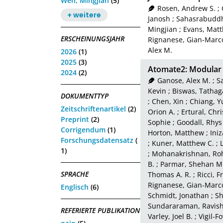
Wen, Mingjian
(5)
Rosen, Andrew S.
;
+ weitere
Janosh
;
Sahasrabuddh
Mingjian
;
Evans, Matt
ERSCHEINUNGSJAHR
Rignanese, Gian-Marc
Alex M.
2026
(1)
2025
(3)
Atomate2: Modular 
2024
(2)
Ganose, Alex M.
;
S
Kevin
;
Biswas, Tathag
DOKUMENTTYP
;
Chen, Xin
;
Chiang, Y
Zeitschriftenartikel
(2)
Orion A.
;
Ertural, Chri
Preprint
(2)
Sophie
;
Goodall, Rhys 
Corrigendum
(1)
Horton, Matthew
;
Iniz
Forschungsdatensatz
(
;
Kuner, Matthew C.
;
1)
;
Mohanakrishnan, Roh
B.
;
Parmar, Shehan M
SPRACHE
Thomas A. R.
;
Ricci, 
Rignanese, Gian-Marc
Englisch
(6)
Schmidt, Jonathan
;
Sh
Sundararaman, Ravis
REFERIERTE PUBLIKATION
Varley, Joel B.
;
Vigil-F