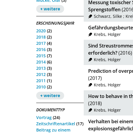
Mücke, Olaf
(3)
Messung toxischer 
+ weitere
Sprengstoffen
(2016
Schwarz, Silke
;
Kre
ERSCHEINUNGSJAHR
Gefährdungsbeurtei
2020
(2)
Krebs, Holger
2018
(2)
2017
(4)
Sind Streustromme
2016
(3)
erforderlich?
(2016)
2015
(7)
Krebs, Holger
2014
(6)
2013
(3)
Prediction of overp
2012
(3)
(2017)
2011
(1)
Krebs, Holger
2010
(2)
+ weitere
How to behave in the
(2018)
DOKUMENTTYP
Krebs, Holger
Vortrag
(24)
Verhalten bei eine
Zeitschriftenartikel
(17)
explosionsgefährlic
Beitrag zu einem