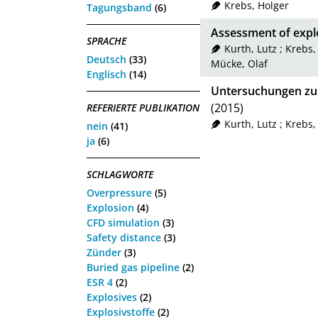
Krebs, Holger
Tagungsband
(6)
Assessment of explo
SPRACHE
Kurth, Lutz
;
Krebs,
Deutsch
(33)
Mücke, Olaf
Englisch
(14)
Untersuchungen zur
(2015)
REFERIERTE PUBLIKATION
Kurth, Lutz
;
Krebs,
nein
(41)
ja
(6)
SCHLAGWORTE
Overpressure
(5)
Explosion
(4)
CFD simulation
(3)
Safety distance
(3)
Zünder
(3)
Buried gas pipeline
(2)
ESR 4
(2)
Explosives
(2)
Explosivstoffe
(2)