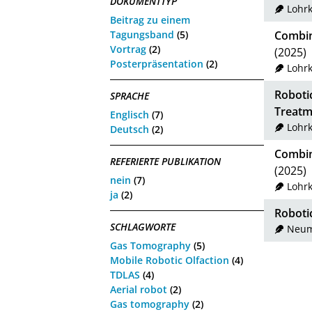
DOKUMENTTYP
Lohrk
Beitrag zu einem
Tagungsband
(5)
Combin
Vortrag
(2)
(2025)
Posterpräsentation
(2)
Lohrk
Roboti
SPRACHE
Treatm
Englisch
(7)
Lohrk
Deutsch
(2)
Combin
REFERIERTE PUBLIKATION
(2025)
nein
(7)
Lohrk
ja
(2)
Robotic
SCHLAGWORTE
Neuma
Gas Tomography
(5)
Mobile Robotic Olfaction
(4)
TDLAS
(4)
Aerial robot
(2)
Gas tomography
(2)