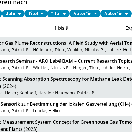
eren nach
Jahr
Titel
Titel
Autor*in
Autor*in
1
bis
9
Ex
r Gas Plume Reconstructions: A Field Study with Aerial T
nn, Patrick P.
;
Hüllmann, Dino
;
Winkler, Nicolas P.
;
Lohrke, Hei
search Seminar - ARO Lab@BAM – Current Research Topic
nn, Patrick P.
;
Winkler, Nicolas P.
;
Nerger, Tino
;
Lohrke, Heiko
;
c Scanning Absorption Spectroscopy for Methane Leak Detec
a
(2024)
e, Heiko
;
Kohlhoff, Harald
;
Neumann, Patrick P.
 Sensorik zur Bestimmung der lokalen Gasverteilung (CH4)
nn, Patrick P.
;
Lohrke, Heiko
c Measurement System Concept for Greenhouse Gas Tomo
ent Plants
(2023)