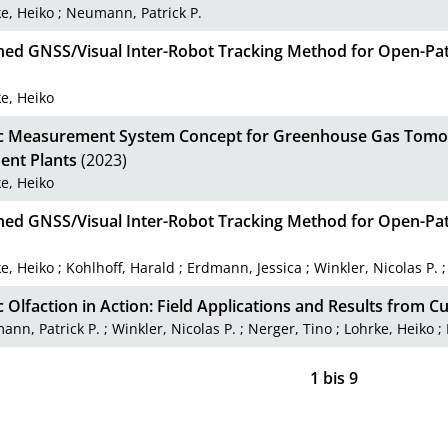
e, Heiko
;
Neumann, Patrick P.
ed GNSS/Visual Inter-Robot Tracking Method for Open-P
e, Heiko
c Measurement System Concept for Greenhouse Gas Tomo
ent Plants
(2023)
e, Heiko
ed GNSS/Visual Inter-Robot Tracking Method for Open-P
e, Heiko
;
Kohlhoff, Harald
;
Erdmann, Jessica
;
Winkler, Nicolas P.
 Olfaction in Action: Field Applications and Results from C
nn, Patrick P.
;
Winkler, Nicolas P.
;
Nerger, Tino
;
Lohrke, Heiko
;
1
bis
9