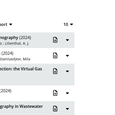
port
10
CSV
10
omography
(2024)
RIS
20
ko
;
Lilienthal, A. J.
XML
50
s
(2024)
Stanisavljevi, Mila
100
tion: the Virtual Gas
(2024)
graphy in Wastewater