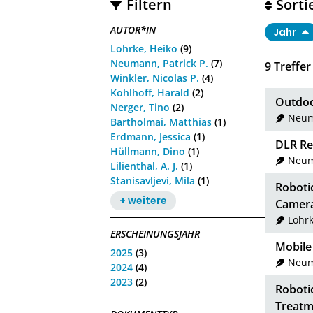
Filtern
Sorti
AUTOR*IN
Jahr
Lohrke, Heiko
(9)
Neumann, Patrick P.
(7)
9
Treffer
Winkler, Nicolas P.
(4)
Kohlhoff, Harald
(2)
Outdoo
Nerger, Tino
(2)
Neuma
Bartholmai, Matthias
(1)
Erdmann, Jessica
(1)
DLR Re
Hüllmann, Dino
(1)
Neuma
Lilienthal, A. J.
(1)
Stanisavljevi, Mila
(1)
Roboti
+ weitere
Camer
Lohrk
ERSCHEINUNGSJAHR
Mobile
2025
(3)
Neuma
2024
(4)
2023
(2)
Roboti
Treatm