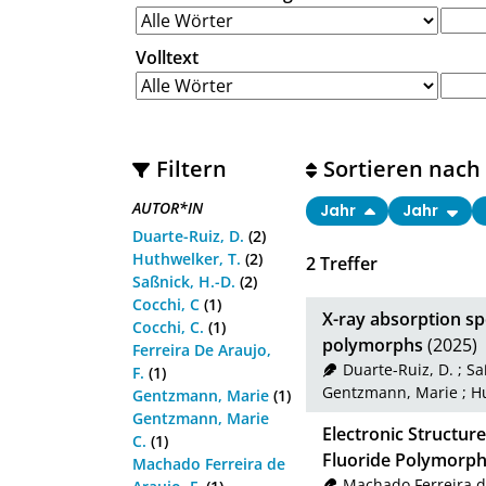
Volltext
Filtern
Sortieren nach
AUTOR*IN
Jahr
Jahr
Duarte-Ruiz, D.
(2)
Huthwelker, T.
(2)
2
Treffer
Saßnick, H.-D.
(2)
Cocchi, C
(1)
X-ray absorption s
Cocchi, C.
(1)
polymorphs
(2025)
Ferreira De Araujo,
Duarte-Ruiz, D.
;
Sa
F.
(1)
Gentzmann, Marie
;
Hu
Gentzmann, Marie
(1)
Gentzmann, Marie
Electronic Structu
C.
(1)
Fluoride Polymorp
Machado Ferreira de
Machado Ferreira de