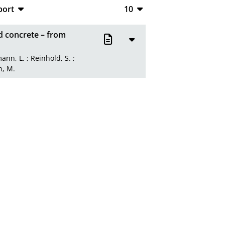
port
10
CSV
10
d concrete – from
RIS
20
ann, L.
;
Reinhold, S.
;
XML
50
h, M.
100