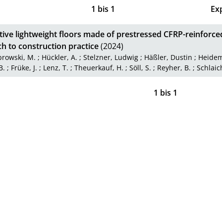
1
bis
1
Ex
tive lightweight floors made of prestressed CFRP-reinforce
h to construction practice
(2024)
rowski, M.
;
Hückler, A.
;
Stelzner, Ludwig
;
Häßler, Dustin
;
Heidem
B.
;
Früke, J.
;
Lenz, T.
;
Theuerkauf, H.
;
Söll, S.
;
Reyher, B.
;
Schlaic
1
bis
1