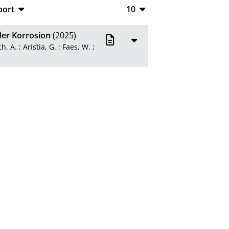
port
10
CSV
10
der Korrosion
(2025)
RIS
20
h, A.
;
Aristia, G.
;
Faes, W.
;
XML
50
100