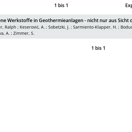
1
bis
1
Ex
ene Werkstoffe in Geothermieanlagen - nicht nur aus Sicht 
r, Ralph
;
Keserović, A.
;
Sobetzki, J.
;
Sarmiento-Klapper, H.
;
Boduc
va, A.
;
Zimmer, S.
1
bis
1