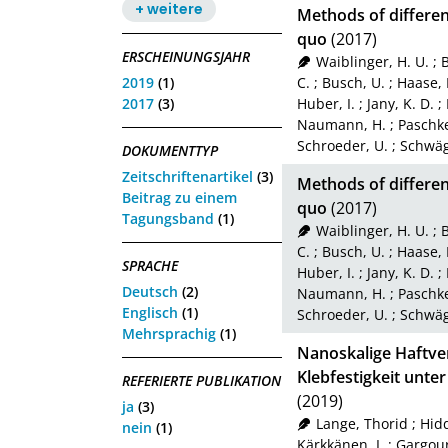
+ weitere
Methods of differen
quo
(2017)
ERSCHEINUNGSJAHR
Waiblinger, H. U.
;
B
2019
(1)
C.
;
Busch, U.
;
Haase, I
2017
(3)
Huber, I.
;
Jany, K. D.
;
Naumann, H.
;
Paschke
Schroeder, U.
;
Schwäg
DOKUMENTTYP
Zeitschriftenartikel
(3)
Methods of different
Beitrag zu einem
quo
(2017)
Tagungsband
(1)
Waiblinger, H. U.
;
B
C.
;
Busch, U.
;
Haase, I
SPRACHE
Huber, I.
;
Jany, K. D.
;
Deutsch
(2)
Naumann, H.
;
Paschke
Englisch
(1)
Schroeder, U.
;
Schwäg
Mehrsprachig
(1)
Nanoskalige Haftver
Klebfestigkeit unt
REFERIERTE PUBLIKATION
(2019)
ja
(3)
Lange, Thorid
;
Hid
nein
(1)
Kärkkänen, I.
;
Gargour