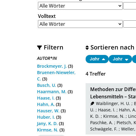
Volltext
Filtern
Sortieren nach
AUTOR*IN
Jahr
Jahr
Brockmeyer, J.
(3)
Bruenen-Nieweler,
4
Treffer
C.
(3)
Busch, U.
(3)
Methoden zur Differ
Haarmann, M.
(3)
Lebensmitteln – St
Haase, I.
(3)
Waiblinger, H. U.
;
B
Hahn, A.
(3)
U.
;
Haase, I.
;
Hahn, A
Hauser, W.
(3)
K. D.
;
Kirmse, N.
;
Lin
Huber, I.
(3)
Paschke, A.
;
Pietsch, K
Jany, K. D.
(3)
Schwägele, F.
;
Weller,
Kirmse, N.
(3)