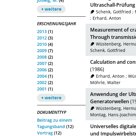
Joswig, M.
(4)
Ultraschall-Prüfung
+ weitere
Schenk, Gottfried
;
;
Erhard, Anton
ERSCHEINUNGSJAHR
Measurement of cra
2013
(1)
Through transmissi
2012
(3)
Wüstenberg, Herm
2010
(4)
Schenk, Gottfried
2009
(7)
2008
(2)
Calculation and con
2007
(2)
(1986)
2006
(2)
2004
(1)
Erhard, Anton
;
Wüs
2002
(2)
Möhrle, Walter
2001
(1)
Anwendung der Ultr
+ weitere
Generatorwellen
(1
Wüstenberg, Herm
DOKUMENTTYP
Montag, Hans-Joachim
Beitrag zu einem
Universelles digital
Tagungsband
(12)
Vortrag
(12)
und Impulswirbels