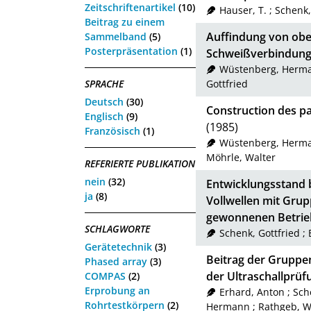
Zeitschriftenartikel
(10)
Hauser, T.
;
Schenk,
Beitrag zu einem
Auffindung von obe
Sammelband
(5)
Posterpräsentation
(1)
Schweißverbindunge
Wüstenberg, Herm
SPRACHE
Gottfried
Deutsch
(30)
Construction des p
Englisch
(9)
(1985)
Französisch
(1)
Wüstenberg, Herm
Möhrle, Walter
REFERIERTE PUBLIKATION
nein
(32)
Entwicklungsstand b
ja
(8)
Vollwellen mit Gru
gewonnenen Betrie
SCHLAGWORTE
Schenk, Gottfried
;
Gerätetechnik
(3)
Beitrag der Gruppen
Phased array
(3)
der Ultraschallprüf
COMPAS
(2)
Erprobung an
Erhard, Anton
;
Sch
Rohrtestkörpern
(2)
Hermann
;
Rathgeb, W