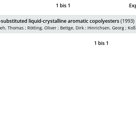
1
bis
1
Ex
substituted liquid-crystalline aromatic copolyesters
(1993)
eeh, Thomas
;
Rötting, Oliver
;
Bettge, Dirk
;
Hinrichsen, Georg
;
Koß
1
bis
1