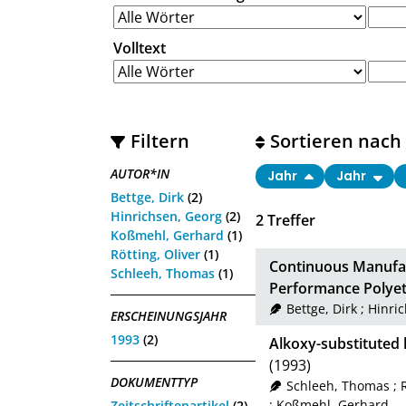
Volltext
Filtern
Sortieren nach
AUTOR*IN
Jahr
Jahr
Bettge, Dirk
(2)
Hinrichsen, Georg
(2)
2
Treffer
Koßmehl, Gerhard
(1)
Rötting, Oliver
(1)
Continuous Manufac
Schleeh, Thomas
(1)
Performance Polyet
Bettge, Dirk
;
Hinri
ERSCHEINUNGSJAHR
1993
(2)
Alkoxy-substituted 
(1993)
DOKUMENTTYP
Schleeh, Thomas
;
R
;
Koßmehl, Gerhard
Zeitschriftenartikel
(2)