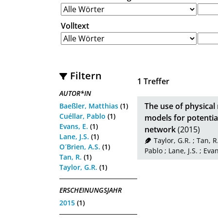
Volltext
Filtern
1
Treffer
AUTOR*IN
The use of physical
Baeßler, Matthias
(1)
Cuéllar, Pablo
(1)
models for potentia
Evans, E.
(1)
network
(2015)
Lane, J.S.
(1)
Taylor, G.R.
;
Tan, R
O´Brien, A.S.
(1)
Pablo
;
Lane, J.S.
;
Evan
Tan, R.
(1)
Taylor, G.R.
(1)
ERSCHEINUNGSJAHR
2015
(1)