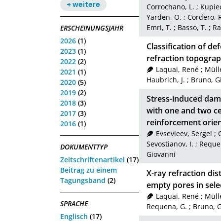
+ weitere
Corrochano, L.
;
Kupie
Yarden, O.
;
Cordero, 
Emri, T.
;
Basso, T.
;
Ra
ERSCHEINUNGSJAHR
2026
(1)
Classification of de
2023
(1)
refraction topogra
2022
(2)
Laquai, René
;
Müll
2021
(1)
Haubrich, J.
;
Bruno, G
2020
(5)
2019
(2)
Stress-induced dama
2018
(3)
with one and two cer
2017
(3)
reinforcement orie
2016
(1)
Evsevleev, Sergei
;
Sevostianov, I.
;
Reque
DOKUMENTTYP
Giovanni
Zeitschriftenartikel
(17)
Beitrag zu einem
X-ray refraction d
Tagungsband
(2)
empty pores in selec
Laquai, René
;
Müll
SPRACHE
Requena, G.
;
Bruno, 
Englisch
(17)