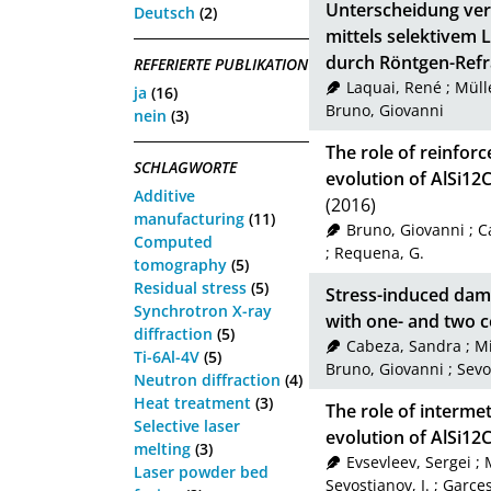
Unterscheidung vers
Deutsch
(2)
mittels selektivem 
durch Röntgen-Refr
REFERIERTE PUBLIKATION
Laquai, René
;
Müll
ja
(16)
Bruno, Giovanni
nein
(3)
The role of reinfor
SCHLAGWORTE
evolution of AlSi1
Additive
(2016)
manufacturing
(11)
Bruno, Giovanni
;
C
Computed
;
Requena, G.
tomography
(5)
Residual stress
(5)
Stress-induced dama
Synchrotron X-ray
with one- and two 
diffraction
(5)
Cabeza, Sandra
;
Mi
Ti-6Al-4V
(5)
Bruno, Giovanni
;
Sevo
Neutron diffraction
(4)
Heat treatment
(3)
The role of intermet
Selective laser
evolution of AlSi12
melting
(3)
Evsevleev, Sergei
;
Laser powder bed
Sevostianov, I.
;
Garces