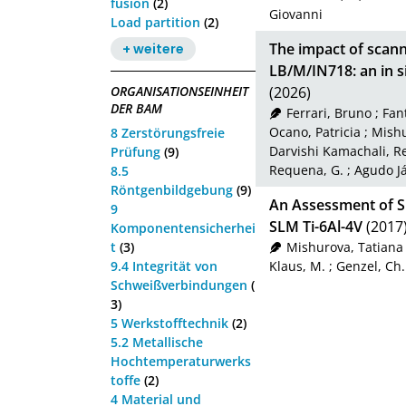
fusion
(2)
Giovanni
Load partition
(2)
The impact of scanni
+ weitere
LB/M/IN718: an in s
(2026)
ORGANISATIONSEINHEIT
DER BAM
Ferrari, Bruno
;
Fan
Ocano, Patricia
;
Mishu
8 Zerstörungsfreie
Darvishi Kamachali, R
Prüfung
(9)
Requena, G.
;
Agudo J
8.5
Röntgenbildgebung
(9)
An Assessment of Su
9
SLM Ti-6Al-4V
(2017
Komponentensicherhei
t
(3)
Mishurova, Tatiana
9.4 Integrität von
Klaus, M.
;
Genzel, Ch.
Schweißverbindungen
(
3)
5 Werkstofftechnik
(2)
5.2 Metallische
Hochtemperaturwerks
toffe
(2)
4 Material und