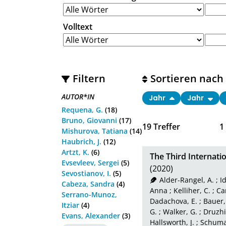
Volltext
Filtern
Sortieren nach
AUTOR*IN
Jahr
Jahr
Requena, G.
(18)
Bruno, Giovanni
(17)
19
Treffer
1
Mishurova, Tatiana
(14)
Haubrich, J.
(12)
Artzt, K.
(6)
The Third Internati
Evsevleev, Sergei
(5)
(2020)
Sevostianov, I.
(5)
Alder-Rangel, A.
;
I
Cabeza, Sandra
(4)
Anna
;
Kelliher, C.
;
Ca
Serrano-Munoz,
Dadachova, E.
;
Bauer,
Itziar
(4)
G.
;
Walker, G.
;
Druzhi
Evans, Alexander
(3)
Hallsworth, J.
;
Schumac