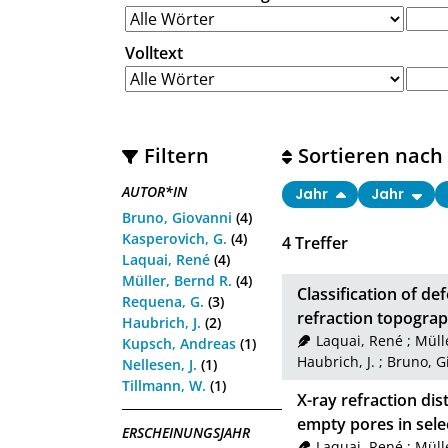
Volltext
Filtern
Sortieren nach
AUTOR*IN
Jahr
Jahr
Bruno, Giovanni
(4)
Kasperovich, G.
(4)
4
Treffer
Laquai, René
(4)
Müller, Bernd R.
(4)
Classification of de
Requena, G.
(3)
refraction topogra
Haubrich, J.
(2)
Laquai, René
;
Müll
Kupsch, Andreas
(1)
Haubrich, J.
;
Bruno, G
Nellesen, J.
(1)
Tillmann, W.
(1)
X-ray refraction d
empty pores in selec
ERSCHEINUNGSJAHR
Laquai, René
;
Müll