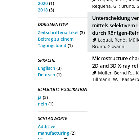
2020
(1)
Requena, G.
;
Bruno, 
2018
(3)
Unterscheidung vers
DOKUMENTTYP
mittels selektivem 
Zeitschriftenartikel
(3)
durch Röntgen-Refr
Beitrag zu einem
Laquai, René
;
Müll
Tagungsband
(1)
Bruno, Giovanni
Microstructure char
SPRACHE
2D and 3D X-ray ref
Englisch
(3)
Müller, Bernd R.
;
K
Deutsch
(1)
Tillmann, W.
;
Kaspero
REFERIERTE PUBLIKATION
ja
(3)
nein
(1)
SCHLAGWORTE
Additive
manufacturing
(2)