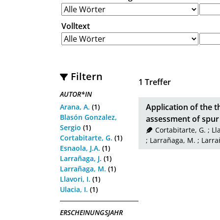
Volltext
Filtern
1
Treffer
AUTOR*IN
Application of the th
Arana, A.
(1)
Blasón Gonzalez,
assessment of spur
Sergio
(1)
Cortabitarte, G.
;
Lla
Cortabitarte, G.
(1)
;
Larrañaga, M.
;
Larra
Esnaola, J.A.
(1)
Larrañaga, J.
(1)
Larrañaga, M.
(1)
Llavori, I.
(1)
Ulacia, I.
(1)
ERSCHEINUNGSJAHR