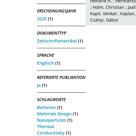
Hendrik H.
;
Hermansso
;
Holm, Christian
;
Jaaf
ERSCHEINUNGSJAHR
Kapil, Venkat
;
Kaplan,
2025
(1)
Csányi, Gábor
DOKUMENTTYP
Zeitschriftenartikel
(1)
SPRACHE
Englisch
(1)
REFERIERTE PUBLIKATION
ja
(1)
SCHLAGWORTE
Batteries
(1)
Materials Design
(1)
Nanoparticles
(1)
Thermal
Conducitivity
(1)