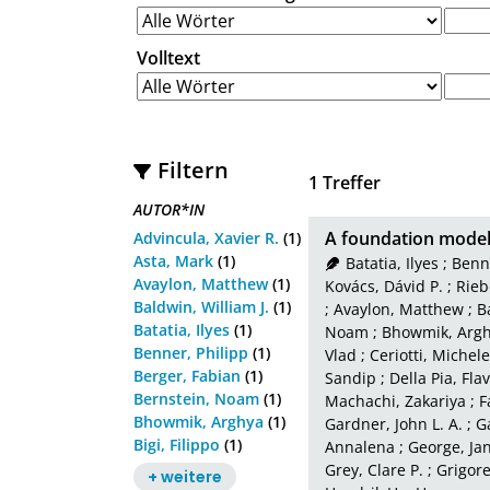
Volltext
Filtern
1
Treffer
AUTOR*IN
A foundation model 
Advincula, Xavier R.
(1)
Asta, Mark
(1)
Batatia, Ilyes
;
Benne
Avaylon, Matthew
(1)
Kovács, Dávid P.
;
Rieb
Baldwin, William J.
(1)
;
Avaylon, Matthew
;
B
Batatia, Ilyes
(1)
Noam
;
Bhowmik, Arg
Benner, Philipp
(1)
Vlad
;
Ceriotti, Michele
Berger, Fabian
(1)
Sandip
;
Della Pia, Fla
Bernstein, Noam
(1)
Machachi, Zakariya
;
F
Bhowmik, Arghya
(1)
Gardner, John L. A.
;
G
Bigi, Filippo
(1)
Annalena
;
George, Ja
Grey, Clare P.
;
Grigore
+ weitere