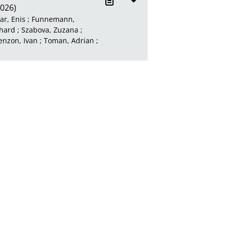
026)
ar, Enis
;
Funnemann,
chard
;
Szabova, Zuzana
;
enzon, Ivan
;
Toman, Adrian
;