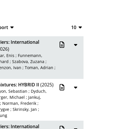
port
10
CSV
10
ers: International
RIS
20
026)
ar, Enis
;
Funnemann,
XML
50
chard
;
Szabova, Zuzana
;
enzon, Ivan
;
Toman, Adrian
;
100
mixtures: HYBRID II
(2025)
yon, Sebastian
;
Dyduch,
ger, Michael
;
Jankuj,
;
Norman, Frederik
;
rygve
;
Skrinsky, Jan
;
jung
ers: International