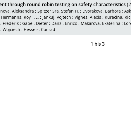
nt through round robin testing on safety characteristics
(2
nova, Aleksandra
;
Spitzer Sra, Stefan H.
;
Dvorakova, Barbora
;
Ask
;
Hermanns, Roy T.E.
;
Jankuj, Vojtech
;
Vignes, Alexis
;
Kuracina, Ri
 Frederik
;
Gabel, Dieter
;
Danzi, Enrico
;
Makarova, Ekaterina
;
Lor
 Wojciech
;
Hessels, Conrad
1
bis
3