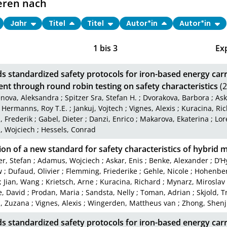
eren nach
Jahr
Titel
Titel
Autor*in
Autor*in
1
bis
3
Ex
 standardized safety protocols for iron-based energy carri
nt through round robin testing on safety characteristics
(2
nova, Aleksandra
;
Spitzer Sra, Stefan H.
;
Dvorakova, Barbora
;
Ask
;
Hermanns, Roy T.E.
;
Jankuj, Vojtech
;
Vignes, Alexis
;
Kuracina, Ri
 Frederik
;
Gabel, Dieter
;
Danzi, Enrico
;
Makarova, Ekaterina
;
Lor
 Wojciech
;
Hessels, Conrad
ion of a new standard for safety characteristics of hybrid 
er, Stefan
;
Adamus, Wojciech
;
Askar, Enis
;
Benke, Alexander
;
D’H
w
;
Dufaud, Olivier
;
Flemming, Friederike
;
Gehle, Nicole
;
Hohenber
;
Jian, Wang
;
Krietsch, Arne
;
Kuracina, Richard
;
Mynarz, Miroslav
, David
;
Prodan, Maria
;
Sandsta, Nelly
;
Toman, Adrian
;
Skjold, T
, Zuzana
;
Vignes, Alexis
;
Wingerden, Mattheus van
;
Zhong, Shen
 standardized safety protocols for iron-based energy carri