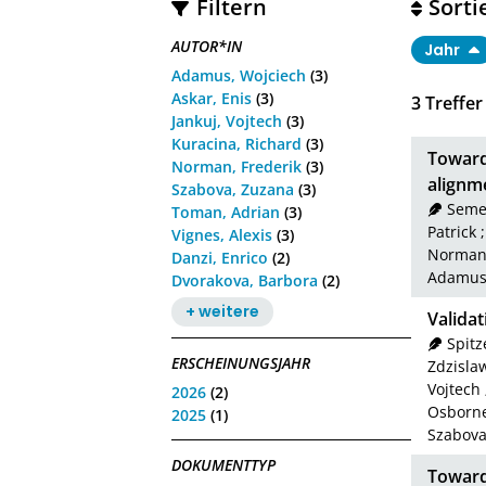
Filtern
Sorti
AUTOR*IN
Jahr
Adamus, Wojciech
(3)
Askar, Enis
(3)
3
Treffer
Jankuj, Vojtech
(3)
Kuracina, Richard
(3)
Towards
Norman, Frederik
(3)
alignme
Szabova, Zuzana
(3)
Seme
Toman, Adrian
(3)
Patrick
Vignes, Alexis
(3)
Norman,
Danzi, Enrico
(2)
Adamus,
Dvorakova, Barbora
(2)
+ weitere
Validat
Spitz
ERSCHEINUNGSJAHR
Zdzisla
Vojtech
2026
(2)
Osborne
2025
(1)
Szabova
DOKUMENTTYP
Towards