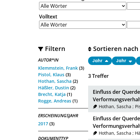
Volltext
Filtern
Sortieren nach
AUTOR*IN
Jahr
Jahr
Klemmstein, Frank
(3)
Pistol, Klaus
(3)
3
Treffer
Hothan, Sascha
(2)
Häßler, Dustin
(2)
Einfluss der Querd
Brecht, Katja
(1)
Verformungsverhal
Rogge, Andreas
(1)
Hothan, Sascha
;
Pi
ERSCHEINUNGSJAHR
Einfluss der Querd
2017
(3)
Verformungsverhal
Hothan, Sascha
;
Hä
DOKUMENTTYP