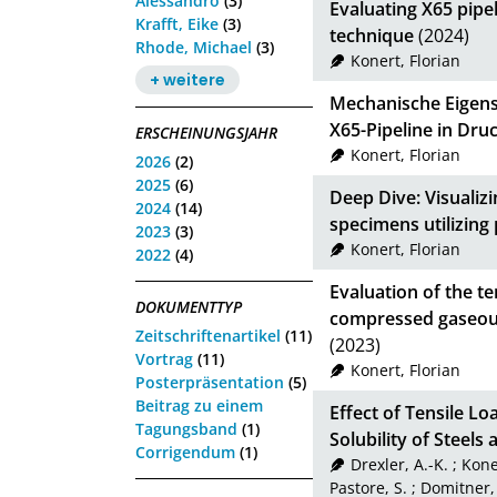
Alessandro
(3)
Evaluating X65 pipe
Krafft, Eike
(3)
technique
(2024)
Rhode, Michael
(3)
Konert, Florian
+ weitere
Mechanische Eigens
X65-Pipeline in Dr
ERSCHEINUNGSJAHR
Konert, Florian
2026
(2)
2025
(6)
Deep Dive: Visualiz
2024
(14)
specimens utilizing
2023
(3)
Konert, Florian
2022
(4)
Evaluation of the te
DOKUMENTTYP
compressed gaseou
Zeitschriftenartikel
(11)
(2023)
Vortrag
(11)
Konert, Florian
Posterpräsentation
(5)
Beitrag zu einem
Effect of Tensile 
Tagungsband
(1)
Solubility of Steels
Corrigendum
(1)
Drexler, A.-K.
;
Kone
Pastore, S.
;
Domitner, 