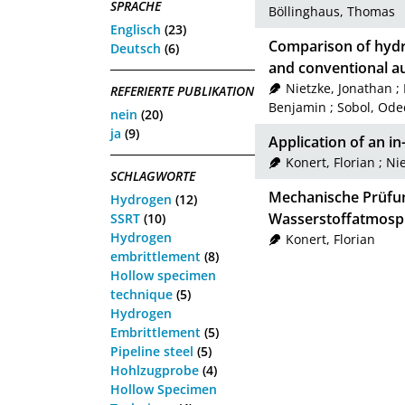
SPRACHE
Böllinghaus, Thomas
Englisch
(23)
Comparison of hydr
Deutsch
(6)
and conventional au
Nietzke, Jonathan
;
REFERIERTE PUBLIKATION
Benjamin
;
Sobol, Ode
nein
(20)
ja
(9)
Application of an i
Konert, Florian
;
Nie
SCHLAGWORTE
Mechanische Prüfun
Hydrogen
(12)
Wasserstoffatmosp
SSRT
(10)
Hydrogen
Konert, Florian
embrittlement
(8)
Hollow specimen
technique
(5)
Hydrogen
Embrittlement
(5)
Pipeline steel
(5)
Hohlzugprobe
(4)
Hollow Specimen