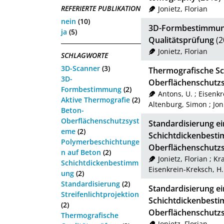
REFERIERTE PUBLIKATION
Jonietz, Florian
nein
(10)
3D-Formbestimmung 
ja
(5)
Qualitätsprüfung
(2
Jonietz, Florian
SCHLAGWORTE
3D-Scanner
(3)
Thermografische S
3D-
Oberflächenschutz
Formbestimmung
(2)
Antons, U.
;
Eisenkr
Aktive Thermografie
(2)
Altenburg, Simon
;
Jon
Beton-
Oberflächenschutzsyst
Standardisierung e
eme
(2)
Schichtdickenbest
Polymerbeschichtunge
Oberflächenschutz
n auf Beton
(2)
Jonietz, Florian
;
Kr
Schichtdickenbestimm
Eisenkrein-Kreksch, H.
ung
(2)
Standardisierung
(2)
Standardisierung e
Streifenlichtprojektion
Schichtdickenbest
(2)
Oberflächenschutz
Thermografische
Jonietz, Florian