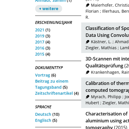
Ahmadi, Samim
(1)
Maierhofer, Christi
+ weitere
Florian
;
Illerhaus, Be
R.
ERSCHEINUNGSJAHR
Classification of S
2021
(1)
Data Using Convolu
2019
(3)
Kästner, L.
;
Ahmadi
2017
(4)
Ziegler, Mathias
;
Lamb
2016
(3)
2015
(4)
3D-Scannen mit inte
Qualitätsprüfung
(2
DOKUMENTTYP
Krankenhagen, Rai
Vortrag
(6)
Beitrag zu einem
Calibration of ther
Tagungsband
(5)
computed tomogra
Zeitschriftenartikel
(4)
Myrach, Philipp
;
Jo
Hubert
;
Ziegler, Math
SPRACHE
Characterisation of 
Deutsch
(10)
Englisch
(5)
aluminium using a
tomography
(2015)