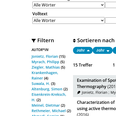
Volltext
Filtern
Sortieren nach
AUTOR*IN
Jahr
Jahr
Jonietz, Florian
(15)
Myrach, Philipp
(5)
15
Treffer
1
Ziegler, Mathias
(5)
Krankenhagen,
Rainer
(4)
Examination of Spot
Suwala, H.
(3)
Thermography
(201
Altenburg, Simon
(2)
Jonietz, Florian
;
Myr
Eisenkrein-Kreksch,
H.
(2)
Characterization of
Meinel, Dietmar
(2)
using active ther
Rethmeier, Michael
(2)
(2016)