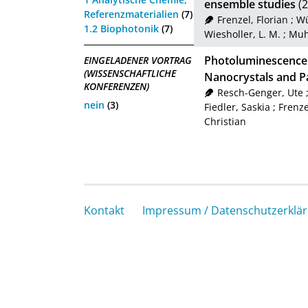
ensemble studies
(2
Referenzmaterialien
(7)
Frenzel, Florian
;
Wü
1.2 Biophotonik
(7)
Wiesholler, L. M.
;
Muh
Photoluminescence
EINGELADENER VORTRAG
(WISSENSCHAFTLICHE
Nanocrystals and Pa
KONFERENZEN)
Resch-Genger, Ute
nein
(3)
Fiedler, Saskia
;
Frenze
Christian
Kontakt
Impressum / Datenschutzerklä