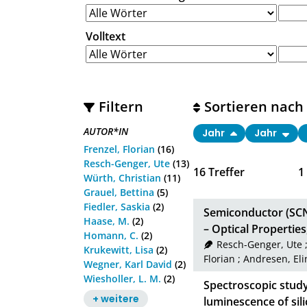
Volltext
Filtern
Sortieren nach
AUTOR*IN
Jahr
Jahr
Frenzel, Florian
(16)
Resch-Genger, Ute
(13)
16
Treffer
1
Würth, Christian
(11)
Grauel, Bettina
(5)
Fiedler, Saskia
(2)
Semiconductor (SC
Haase, M.
(2)
– Optical Properties
Homann, C.
(2)
Resch-Genger, Ute
Krukewitt, Lisa
(2)
Florian
;
Andresen, Eli
Wegner, Karl David
(2)
Wiesholler, L. M.
(2)
Spectroscopic stu
+ weitere
luminescence of sil