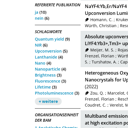
REFERIERTE PUBLIKATION
NaYF4:Yb,Er/NaYF4 
ja
(10)
Upconversion Lumi
nein
(6)
Homann, C.
;
Krukew
Würth, Christian
;
Res
SCHLAGWORTE
Absolute upconvers
Quantum yield
(9)
LiYF4:Yb3+,Tm3+ up
NIR
(6)
Meijer, M. S.
;
Rojas
Upconversion
(5)
Frenzel, Florian
;
Würth
Lanthanide
(4)
S.
;
Turshatov, A.
;
Capo
Nano
(4)
Nanoparticle
(4)
Heterogeneous Oxys
Brightness
(3)
Nanocrystals for 
Fluorescence
(3)
(2022)
Lifetime
(3)
Photoluminescence
(3)
Zou, Q.
;
Marcelot, 
Frenzel, Florian
;
Resc
+ weitere
Coudret, C.
;
Verelst, 
ORGANISATIONSEINHEIT
Multiband emission 
DER BAM
at high excitation 
1 Analytische Chemie;