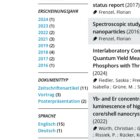
status report
(2017)
ERSCHEINUNGSJAHR
Frenzel, Florian
2024
(1)
Spectroscopic stud
2023
(1)
nanoparticles
(2016
2022
(2)
Frenzel, Florian
2021
(3)
2019
(2)
Interlaboratory Co
2018
(4)
Quantum Yield Meas
2017
(2)
2016
(1)
Phosphors with Thr
(2024)
DOKUMENTTYP
Fiedler, Saskia
;
Fre
Isabella
;
Grüne, M.
;
S
Zeitschriftenartikel
(11)
Vortrag
(3)
Yb- and Er concent
Posterpräsentation
(2)
luminescence of hi
core/shell nanocrys
SPRACHE
(2022)
Englisch
(15)
Würth, Christian
;
G
Deutsch
(1)
;
Rissiek, P.
;
Rücker, K