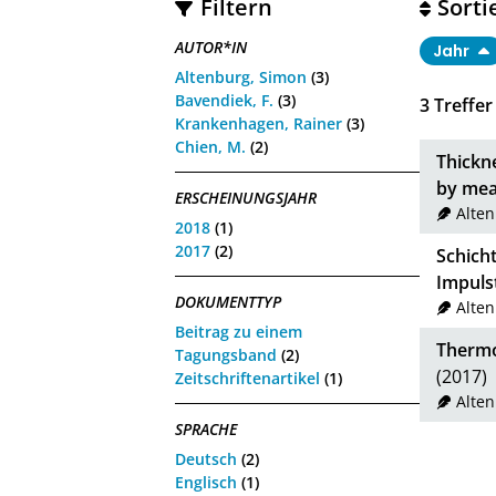
Filtern
Sorti
AUTOR*IN
Jahr
Altenburg, Simon
(3)
Bavendiek, F.
(3)
3
Treffer
Krankenhagen, Rainer
(3)
Chien, M.
(2)
Thickn
by mea
ERSCHEINUNGSJAHR
Alte
2018
(1)
2017
(2)
Schich
Impuls
DOKUMENTTYP
Alte
Beitrag zu einem
Thermo
Tagungsband
(2)
(2017)
Zeitschriftenartikel
(1)
Alte
SPRACHE
Deutsch
(2)
Englisch
(1)