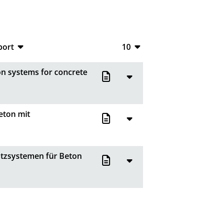
port
10
CSV
10
on systems for concrete
RIS
20
XML
50
eton mit
100
tzsystemen für Beton