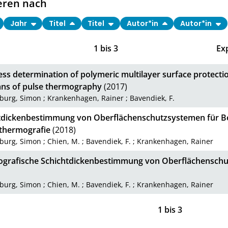
eren nach
Jahr
Titel
Titel
Autor*in
Autor*in
1
bis
3
Ex
ess determination of polymeric multilayer surface protecti
ns of pulse thermography
(2017)
nburg, Simon
;
Krankenhagen, Rainer
;
Bavendiek, F.
tdickenbestimmung von Oberflächenschutzsystemen für B
thermografie
(2018)
nburg, Simon
;
Chien, M.
;
Bavendiek, F.
;
Krankenhagen, Rainer
grafische Schichtdickenbestimmung von Oberflächenschu
nburg, Simon
;
Chien, M.
;
Bavendiek, F.
;
Krankenhagen, Rainer
1
bis
3