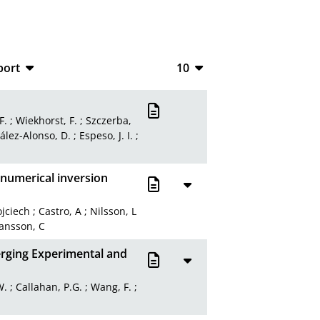
port
10
CSV
10
RIS
20
F.
;
Wiekhorst, F.
;
Szczerba,
ález-Alonso, D.
;
Espeso, J. I.
;
XML
50
100
 numerical inversion
jciech
;
Castro, A
;
Nilsson, L
ansson, C
merging Experimental and
W.
;
Callahan, P.G.
;
Wang, F.
;