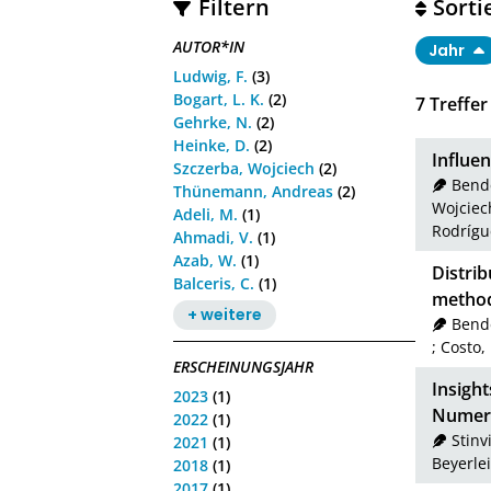
Filtern
Sorti
AUTOR*IN
Jahr
Ludwig, F.
(3)
Bogart, L. K.
(2)
7
Treffer
Gehrke, N.
(2)
Heinke, D.
(2)
Influen
Szczerba, Wojciech
(2)
Bende
Thünemann, Andreas
(2)
Wojciec
Adeli, M.
(1)
Rodrígu
Ahmadi, V.
(1)
Azab, W.
(1)
Distrib
Balceris, C.
(1)
metho
+ weitere
Bend
;
Costo,
ERSCHEINUNGSJAHR
Insight
2023
(1)
Numeri
2022
(1)
Stinvi
2021
(1)
Beyerlein
2018
(1)
2017
(1)