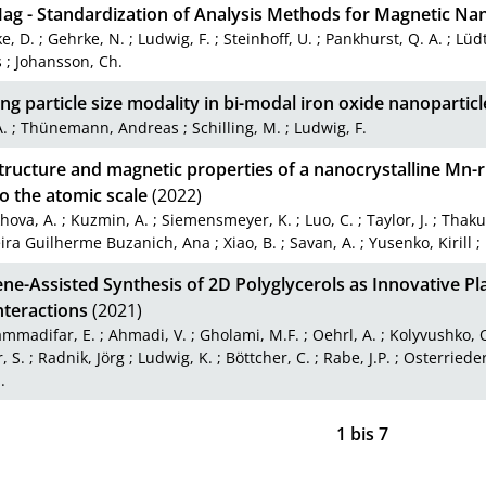
g - Standardization of Analysis Methods for Magnetic Nan
e, D.
;
Gehrke, N.
;
Ludwig, F.
;
Steinhoff, U.
;
Pankhurst, Q. A.
;
Lüd
s
;
Johansson, Ch.
ng particle size modality in bi-modal iron oxide nanopartic
A.
;
Thünemann, Andreas
;
Schilling, M.
;
Ludwig, F.
tructure and magnetic properties of a nanocrystalline Mn-ri
o the atomic scale
(2022)
hova, A.
;
Kuzmin, A.
;
Siemensmeyer, K.
;
Luo, C.
;
Taylor, J.
;
Thakur
eira Guilherme Buzanich, Ana
;
Xiao, B.
;
Savan, A.
;
Yusenko, Kirill
;
e-Assisted Synthesis of 2D Polyglycerols as Innovative Pl
nteractions
(2021)
mmadifar, E.
;
Ahmadi, V.
;
Gholami, M.F.
;
Oehrl, A.
;
Kolyvushko, 
, S.
;
Radnik, Jörg
;
Ludwig, K.
;
Böttcher, C.
;
Rabe, J.P.
;
Osterrieder
.
1
bis
7