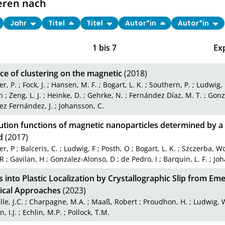
eren nach
Jahr
Titel
Titel
Autor*in
Autor*in
1
bis
7
Ex
ce of clustering on the magnetic
(2018)
r, P.
;
Fock, J.
;
Hansen, M. F.
;
Bogart, L. K.
;
Southern, P.
;
Ludwig, 
h
;
Zeng, L. J.
;
Heinke, D.
;
Gehrke, N.
;
Fernández Díaz, M. T.
;
Gonz
ez Fernández, J.
;
Johansson, C.
ution functions of magnetic nanoparticles determined by a
d
(2017)
er, P
;
Balceris, C.
;
Ludwig, F
;
Posth, O
;
Bogart, L. K.
;
Szczerba, Wo
 R
;
Gavilan, H
;
Gonzalez-Alonso, D
;
de Pedro, I
;
Barquin, L. F.
;
Joh
s into Plastic Localization by Crystallographic Slip from E
cal Approaches
(2023)
lle, J.C.
;
Charpagne, M.A.
;
Maaß, Robert
;
Proudhon, H.
;
Ludwig, 
, I.J.
;
Echlin, M.P.
;
Pollock, T.M.