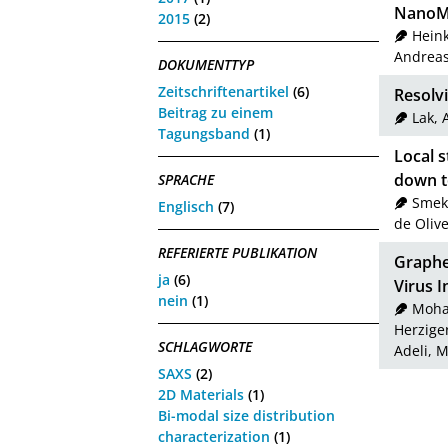
NanoMa
2015
(2)
Heink
Andrea
DOKUMENTTYP
Zeitschriftenartikel
(6)
Resolvi
Beitrag zu einem
Lak, 
Tagungsband
(1)
Local s
down t
SPRACHE
Smek
Englisch
(7)
de Oliv
REFERIERTE PUBLIKATION
Graphen
ja
(6)
Virus I
nein
(1)
Moha
Herziger
SCHLAGWORTE
Adeli, M
SAXS
(2)
2D Materials
(1)
Bi-modal size distribution
characterization
(1)