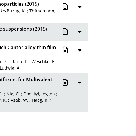
oparticles
(2015)
tke-Buzug, K.
;
Thünemann,
le suspensions
(2015)
ch Cantor alloy thin film
, S.
;
Radu, F.
;
Weschke, E.
;
Ludwig, A.
atforms for Multivalent
O.
;
Nie, C.
;
Donskyi, Ievgen
;
, K.
;
Azab, W.
;
Haag, R.
;