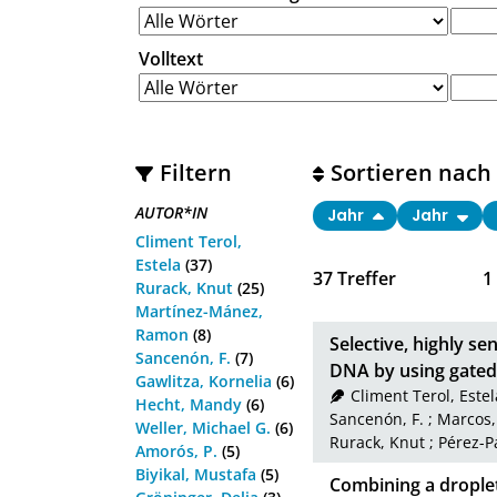
Volltext
Filtern
Sortieren nach
AUTOR*IN
Jahr
Jahr
Climent Terol,
Estela
(37)
37
Treffer
1
Rurack, Knut
(25)
Martínez-Mánez,
Ramon
(8)
Selective, highly se
Sancenón, F.
(7)
DNA by using gated
Gawlitza, Kornelia
(6)
Climent Terol, Estel
Hecht, Mandy
(6)
Sancenón, F.
;
Marcos,
Weller, Michael G.
(6)
Rurack, Knut
;
Pérez-P
Amorós, P.
(5)
Biyikal, Mustafa
(5)
Combining a droplet