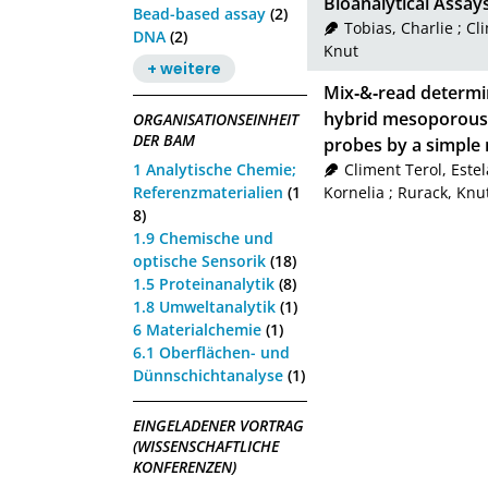
Bioanalytical Assay
Bead-based assay
(2)
Tobias, Charlie
;
Cli
DNA
(2)
Knut
+ weitere
Mix‐&‐read determina
hybrid mesoporous s
ORGANISATIONSEINHEIT
DER BAM
probes by a simple
1 Analytische Chemie;
Climent Terol, Estel
Referenzmaterialien
(1
Kornelia
;
Rurack, Knu
8)
1.9 Chemische und
optische Sensorik
(18)
1.5 Proteinanalytik
(8)
1.8 Umweltanalytik
(1)
6 Materialchemie
(1)
6.1 Oberflächen- und
Dünnschichtanalyse
(1)
EINGELADENER VORTRAG
(WISSENSCHAFTLICHE
KONFERENZEN)