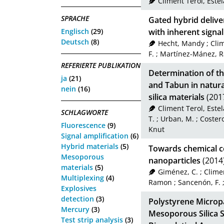
Climent Terol, Estel
SPRACHE
Gated hybrid delive
Englisch
(29)
with inherent signal
Deutsch
(8)
Hecht, Mandy
;
Clim
F.
;
Martínez-Mánez, 
REFERIERTE PUBLIKATION
Determination of t
ja
(21)
and Tabun in natura
nein
(16)
silica materials
(201
Climent Terol, Estel
SCHLAGWORTE
T.
;
Urban, M.
;
Costero
Fluorescence
(9)
Knut
Signal amplification
(6)
Hybrid materials
(5)
Towards chemical 
Mesoporous
nanoparticles
(2014
materials
(5)
Giménez, C.
;
Climen
Multiplexing
(4)
Ramon
;
Sancenón, F.
Explosives
detection
(3)
Polystyrene Microp
Mercury
(3)
Mesoporous Silica S
Test strip analysis
(3)