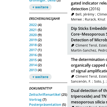
Gröninger, Delia
(3)
gated indicator rel
+ weitere
detection
(2016)
Bell, Jérémy
;
Climen
ERSCHEINUNGSJAHR
Merwe
;
Rurack, Knut
2022
(4)
Dip Sticks Embeddi
2021
(5)
Core−Mesoporous She
2020
(9)
Detection of Microb
2019
(2)
2018
(2)
Climent Terol, Estel
2017
(1)
Martin-Sanchez, Pedr
2016
(3)
The determination 
2015
(4)
2014
(2)
organically capped
2013
(4)
of signal amplificat
Climent Terol, Estel
+ weitere
Sancenón, F.
;
Soto, J.
DOKUMENTTYP
Dual detection of t
Zeitschriftenartikel
(25)
triperoxide) and TN
Vortrag
(7)
mesoporous silicia 
Posterpräsentation
(5)