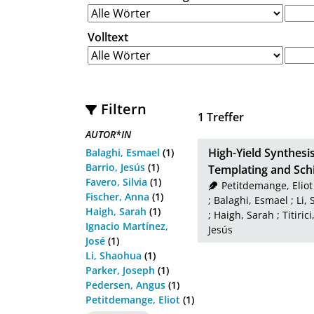
Volltext
Filtern
1
Treffer
AUTOR*IN
High-Yield Synthesi
Balaghi, Esmael
(1)
Barrio, Jesús
(1)
Templating and Sch
Favero, Silvia
(1)
Petitdemange, Eliot
Fischer, Anna
(1)
;
Balaghi, Esmael
;
Li,
Haigh, Sarah
(1)
;
Haigh, Sarah
;
Titiri
Ignacio Martínez,
Jesús
José
(1)
Li, Shaohua
(1)
Parker, Joseph
(1)
Pedersen, Angus
(1)
Petitdemange, Eliot
(1)