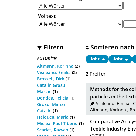
Volltext
Filtern
Sortieren nach
AUTOR*IN
Jahr
Jahr
Altmann, Korinna
(2)
Visileanu, Emilia
(2)
2
Treffer
Brossell, Dirk
(1)
Catalin Grosu,
Methods for the col
Marian
(1)
particles in the text
Dondea, Felicia
(1)
Visileanu, Emilia
;
C
Grosu, Marian
Altmann, Korinna
;
Bro
Catalin
(1)
Haiducu, Maria
(1)
Comparative Analysi
Miclea, Paul Tiberiu
(1)
Textile Industry E
Scarlat, Razvan
(1)