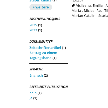
(2025)
Stepa, Raluca
(1)
Visileanu, Emilia
;
A
+ weitere
Maria
;
Miclea, Paul Ti
Marian Catalin
;
Scarl
ERSCHEINUNGSJAHR
2025
(1)
2023
(1)
DOKUMENTTYP
Zeitschriftenartikel
(1)
Beitrag zu einem
Tagungsband
(1)
SPRACHE
Englisch
(2)
REFERIERTE PUBLIKATION
nein
(1)
ja
(1)