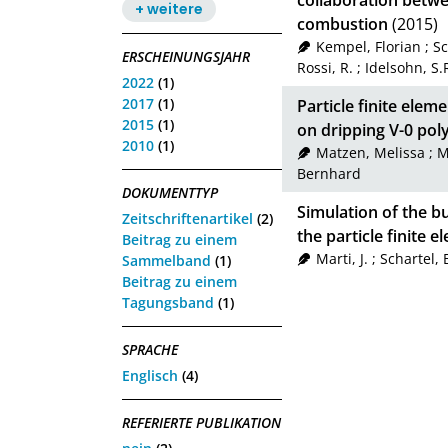
collaboration betwe
+ weitere
combustion
(2015)
Kempel, Florian
;
Sc
ERSCHEINUNGSJAHR
Rossi, R.
;
Idelsohn, S.
2022
(1)
2017
(1)
Particle finite ele
2015
(1)
on dripping V-0 po
2010
(1)
Matzen, Melissa
;
M
Bernhard
DOKUMENTTYP
Simulation of the bu
Zeitschriftenartikel
(2)
the particle finite
Beitrag zu einem
Marti, J.
;
Schartel,
Sammelband
(1)
Beitrag zu einem
Tagungsband
(1)
SPRACHE
Englisch
(4)
REFERIERTE PUBLIKATION